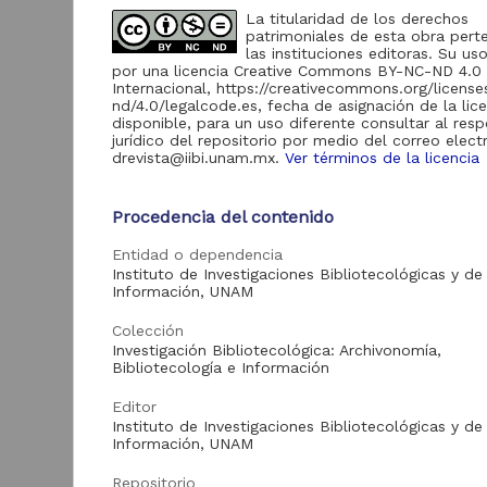
1,050
La titularidad de los derechos
Portal de Datos
patrimoniales de esta obra pert
Abiertos UNAM,
las instituciones editoras. Su uso
4
Colecciones
por una licencia Creative Commons BY-NC-ND 4.0
Universitarias
Internacional, https://creativecommons.org/licens
nd/4.0/legalcode.es, fecha de asignación de la lic
Repositorio de la
disponible, para un uso diferente consultar al res
Dirección General de
jurídico del repositorio por medio del correo elect
Bibliotecas y
2
drevista@iibi.unam.mx.
Ver términos de la licencia
Servicios Digitales de
I
Información
L
Procedencia del contenido
B
Entidad o dependencia
I
Acervo
Instituto de Investigaciones Bibliotecológicas y de 
B
Información, UNAM
I
1
Publicaciones del IIBI
2,061
C
Colección
Artículos
1,050
E
Investigación Bibliotecológica: Archivonomía,
Bibliotecología e Información
Cuadernos de
91
Investigación del IIBI
Editor
Seminarios de
Instituto de Investigaciones Bibliotecológicas y de 
74
investigación del IIBI
Información, UNAM
Pub
Colecciones
Repositorio