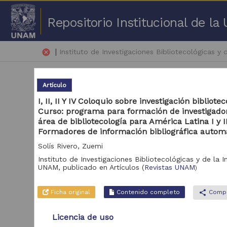
Repositorio Institucional de l
|
cancel
Instituto de Investigaciones Bibliotecológicas y
Artículo
I, II, II Y IV Coloquio sobre investigación biblioteco
Curso: programa para formación de investigador
área de bibliotecología para América Latina I y I
3,25
Formadores de información bibliográfica autom
Solís Rivero, Zuemi
Repositorio
Art
Instituto de Investigaciones Bibliotecológicas y de la 
UNAM,
publicado en
Artículos
(
Revistas UNAM
)
Repositorio del
Instituto de
Investigaciones
2,226
Ficha original
Contenido completo
share
Compa
Bibliotecológicas y
de la Información
"IIBI UNAM"
Licencia de uso
Revistas UNAM