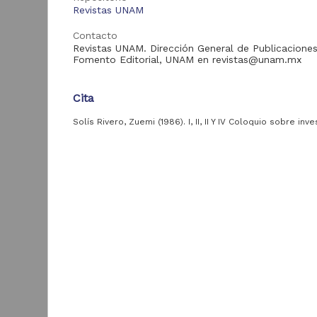
Universitarias
4
Revistas UNAM
Digitales
Tesis
Contacto
2
Revistas UNAM. Dirección General de Publicaciones
Fomento Editorial, UNAM en revistas@unam.mx
Tipo de
Cita
recurso
Solís Rivero, Zuemi (1986). I, II, II Y IV Coloquio sobre inv
Publicación editorial
1,921
bibliotecológica I y II Curso: programa para formación de
investigadores en el área de bibliotecología para América
Artículo
y II Curso: Formadores de información bibliográfica auto
1,050
Investigación Bibliotecológica: archivonomía, bibliotecolo
Objeto de congreso
información; Vol. 1 Núm. 1, 1986. Recuperado de
305
https://repositorio.unam.mx/contenidos/4142623
A
Registro de
colección
i
Descripción del recurso
4
universitaria
M
la
Autor(es)
Trabajo de grado
2
M
Solís Rivero, Zuemi
F
d
Tipo
B
Artículo de Investigación
1
Tipo de
A
contenido
Título