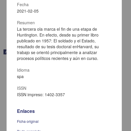
Fecha
Payeras, Javier - Centro de Investigaciones sobre América Latina y
el Caribe, UNAM
2021-02-05
2021-02-05
Multidisciplina
Resumen
share
La tercera ola marca el fin de una etapa de
Huntington. En efecto, desde su primer libro
publicado en 1957: El soldado y el Estado,
resultado de su tesis doctoral enHarvard, su
Artículo
trabajo se orientó principalmente a analizar
procesos políticos recientes y aún en curso.
Idioma
spa
ISSN
ISSN impreso: 1402-3357
Enlaces
Ficha original