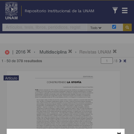
Repositorio Institucional de la UNAM
Todo
|
2016
Multidisciplina
Revistas UNAM
cancel
1 - 50 de
378 resultados
/
8
Artículo