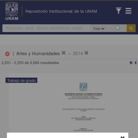
Repositorio Institucional de la UNAM
Todo
|
Artes y Humanidades
2014
cancel
2,201 - 2,250 de
2,365 resultados
Trabajo de grado