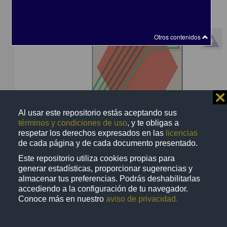
Otros contenidos
⨯
Al usar este repositorio estás aceptando sus
términos y condiciones de uso
, y te obligas a
Perspectivas en las teorías de sistemas
respetar los derechos expresados en las
licencias
Ramírez, Santiago (Coordinador) - Centro de Investigaciones Interdiscip
de cada página y de cada documento presentado.
Ciencias y Humanidades, UNAM
Este repositorio utiliza cookies propias para
2014
generar estadísticas, proporcionar sugerencias y
Artes y Humanidades,Ciencias Sociales y Económicas
almacenar tus preferencias. Podrás deshabilitarlas
accediendo a la configuración de tu navegador.
Conoce más en nuestro
aviso de privacidad.
Artículo