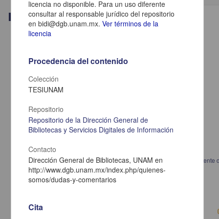
licencia no disponible. Para un uso diferente
consultar al responsable jurídico del repositorio
Trabajo de grado
en bidi@dgb.unam.mx.
Ver términos de la
licencia
Procedencia del contenido
Colección
TESIUNAM
Repositorio
Repositorio de la Dirección General de
Bibliotecas y Servicios Digitales de Información
Contacto
Dirección General de Bibliotecas, UNAM en
Sistemas de ecuaciones lineales en el bachillerato: diseño de un ambiente 
aprendizaje con comprensión
http://www.dgb.unam.mx/index.php/quienes-
somos/dudas-y-comentarios
Pablo Abrego, Jorge
2014
Artes y Humanidades,Físico Matemáticas y Ciencias de la Tierra
Cita