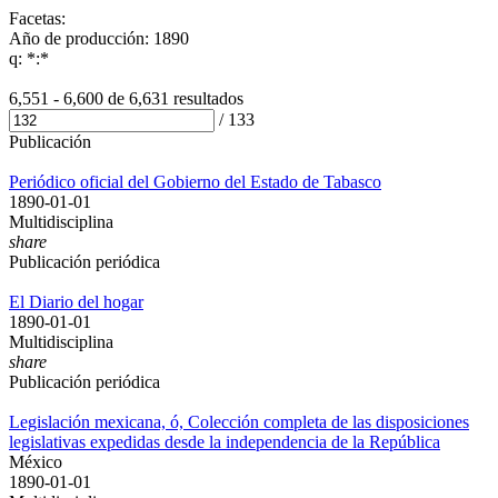
Facetas:
Año de producción: 1890
q: *:*
6,551 - 6,600 de
6,631 resultados
/
133
Publicación
Periódico oficial del Gobierno del Estado de Tabasco
1890-01-01
Multidisciplina
share
Publicación periódica
El Diario del hogar
1890-01-01
Multidisciplina
share
Publicación periódica
Legislación mexicana, ó, Colección completa de las disposiciones
legislativas expedidas desde la independencia de la República
México
1890-01-01