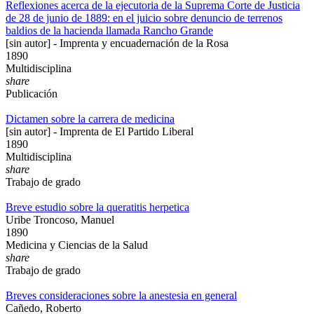
Reflexiones acerca de la ejecutoria de la Suprema Corte de Justicia
de 28 de junio de 1889: en el juicio sobre denuncio de terrenos
baldios de la hacienda llamada Rancho Grande
[sin autor] - Imprenta y encuadernación de la Rosa
1890
Multidisciplina
share
Publicación
Dictamen sobre la carrera de medicina
[sin autor] - Imprenta de El Partido Liberal
1890
Multidisciplina
share
Trabajo de grado
Breve estudio sobre la queratitis herpetica
Uribe Troncoso, Manuel
1890
Medicina y Ciencias de la Salud
share
Trabajo de grado
Breves consideraciones sobre la anestesia en general
Cañedo, Roberto