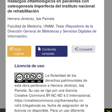
Hallazgos oftalmológicos en pacientes con
osteogenesis imperfecta del instituto nacional
de rehabilitación
Herrera Jiménez, Isis Pamela
Facultad de Medicina, UNAM,
Tesis
(
Repositorio de la
Dirección General de Bibliotecas y Servicios Digitales de
Información
)
Ficha
Contenido
share
Compartir
original
completo
Licencia de uso
La titularidad de los
derechos patrimoniales de
esta obra pertenece a Herrera Jiménez, Isis
Pamela. Su uso se rige por una licencia
Creative Commons BY-NC-ND 4.0 Internacional,
https://creativecommons.org/licenses/by-nc-
nd/4.0/legalcode.es, fecha de asignación de la
licencia no disponible. Para un uso diferente