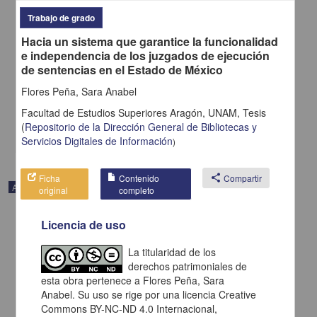
Trabajo de grado
La Independencia de México y el proceso autonomista
Hacia un sistema que garantice la funcionalidad
novohispano 1808-1824
e independencia de los juzgados de ejecución
Connaughton, Brian - Instituto de Investigaciones Históricas, UNAM
de sentencias en el Estado de México
2009-10-05
Artes y Humanidades
Flores Peña, Sara Anabel
Reseña sobre Virginia Guedea (coordinadora), La
Independencia
de México y el proceso
Facultad de Estudios Superiores Aragón, UNAM,
Tesis
autonomista
(
Repositorio de la Dirección General de Bibliotecas y
share
Servicios Digitales de Información
)
Ficha
Contenido
share
Compartir
Artículo
original
completo
Licencia de uso
La titularidad de los
derechos patrimoniales de
esta obra pertenece a Flores Peña, Sara
Anabel. Su uso se rige por una licencia Creative
Commons BY-NC-ND 4.0 Internacional,