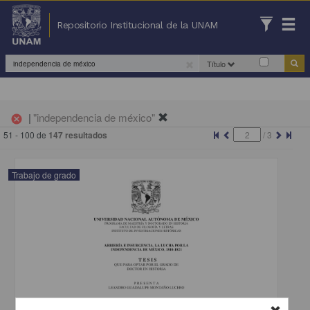
Repositorio Institucional de la UNAM
Título
|
"independencia de méxico"
cancel
51 - 100 de
147 resultados
/
3
Trabajo de grado