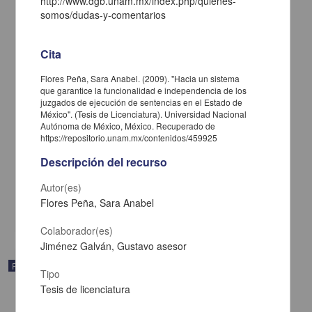
http://www.dgb.unam.mx/index.php/quienes-
somos/dudas-y-comentarios
Cita
Flores Peña, Sara Anabel. (2009). "Hacia un sistema
que garantice la funcionalidad e independencia de los
juzgados de ejecución de sentencias en el Estado de
México". (Tesis de Licenciatura). Universidad Nacional
Jueces en la penumbra: la independencia del poder judicial en los
Autónoma de México, México. Recuperado de
Estados Unidos y en México
https://repositorio.unam.mx/contenidos/459925
Schwartz, Carl E. - Instituto de Investigaciones Jurídicas, UNAM
2019-04-03
Descripción del recurso
Ciencias Sociales y Económicas
Autónoma de
México
. Su uso se rige por una licencia Creative Commons BY-NC-ND 4.0
Autor(es)
Internacional, https
Flores Peña, Sara Anabel
share
Colaborador(es)
Jiménez Galván, Gustavo asesor
Publicación editorial
Tipo
Tesis de licenciatura