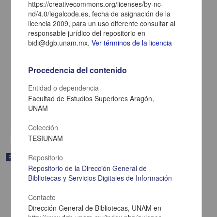
https://creativecommons.org/licenses/by-nc-
nd/4.0/legalcode.es, fecha de asignación de la
licencia 2009, para un uso diferente consultar al
responsable jurídico del repositorio en
bidi@dgb.unam.mx.
Ver términos de la licencia
Los grupos nativos del septentrión ante la independencia de
México: 1810-1847
Procedencia del contenido
Curiel Defossé, Guadalupe; Iib - Instituto de Investigaciones
Bibliográficas, UNAM
Entidad o dependencia
2016-09-13
Artes y Humanidades
Facultad de Estudios Superiores Aragón,
Los grupos nativos del septentrión ante la
independencia
de México: 1810-1847
UNAM
share
Colección
TESIUNAM
Repositorio
Publicación editorial
Repositorio de la Dirección General de
Bibliotecas y Servicios Digitales de Información
Contacto
Dirección General de Bibliotecas, UNAM en