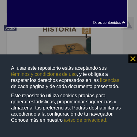
share
Otros contenidos
Audio
⨯
Al usar este repositorio estás aceptando sus
términos y condiciones de uso
, y te obligas a
respetar los derechos expresados en las
licencias
de cada página y de cada documento presentado.
Este repositorio utiliza cookies propias para
generar estadísticas, proporcionar sugerencias y
almacenar tus preferencias. Podrás deshabilitarlas
accediendo a la configuración de tu navegador.
Historia 10. La segunda integración mundial o una geopolítica de la
Conoce más en nuestro
aviso de privacidad.
independencia en México
Bautista y Lugo, Gibrán - Coordinación de Difusión Cultural, UNAM
2021-01-08