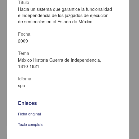
Título
Hacia un sistema que garantice la funcionalidad
e independencia de los juzgados de ejecución
de sentencias en el Estado de México
Fecha
2009
Tema
México Historia Guerra de Independencia,
1810-1821
Antecedentes legislativos en materia de aguas posteriores a la
independencia de México
Idioma
Domínguez Alonso, Alma Patricia - Instituto de Investigaciones
spa
Jurídicas, UNAM
2010-05-22
Ciencias Sociales y Económicas
Enlaces
Autónoma de
México
. Su uso se rige por una licencia Creative Commons BY-NC-ND 4.0
Internacional, https
Ficha original
share
Texto completo