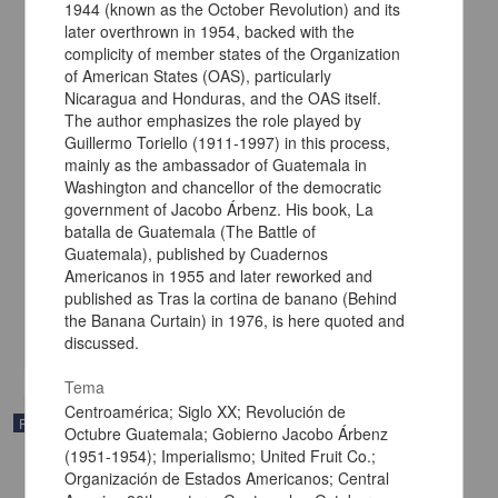
1944 (known as the October Revolution) and its
later overthrown in 1954, backed with the
complicity of member states of the Organization
of American States (OAS), particularly
Nicaragua and Honduras, and the OAS itself.
The author emphasizes the role played by
Guillermo Toriello (1911-1997) in this process,
mainly as the ambassador of Guatemala in
Washington and chancellor of the democratic
Biometría y derechos humanos: discusiones y percepciones en
government of Jacobo Árbenz. His book, La
Colombia y México
batalla de Guatemala (The Battle of
Neira Orjuela, Fernando - Centro de Investigaciones sobre América
Guatemala), published by Cuadernos
Latina y el Caribe, UNAM; Ediciones y Gráficos Eón
Americanos in 1955 and later reworked and
2024
published as Tras la cortina de banano (Behind
Artes y Humanidades
the Banana Curtain) in 1976, is here quoted and
share
discussed.
Tema
Centroamérica; Siglo XX; Revolución de
Publicación editorial
Octubre Guatemala; Gobierno Jacobo Árbenz
(1951-1954); Imperialismo; United Fruit Co.;
Organización de Estados Americanos; Central