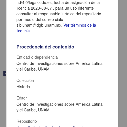
nd/4.0/legalcode.es, fecha de asignación de la
licencia 2023-08-07 , para un uso diferente
consultar al responsable jurídico del repositorio
La lucha sindical: el viaje intermitente de un mural de Pablo
por medio del correo cialc-
O’Higgins
sibiunam@dgb.unam.mx.
Ver términos de la
Sierra Kehoe, María de las Mercedes - Centro de Investigaciones
licencia
sobre América Latina y el Caribe, UNAM
2024
Artes y Humanidades
Procedencia del contenido
share
Entidad o dependencia
Centro de Investigaciones sobre América Latina
y el Caribe, UNAM
Artículo
Colección
Historia
Editor
Centro de Investigaciones sobre América Latina
y el Caribe, UNAM
Repositorio