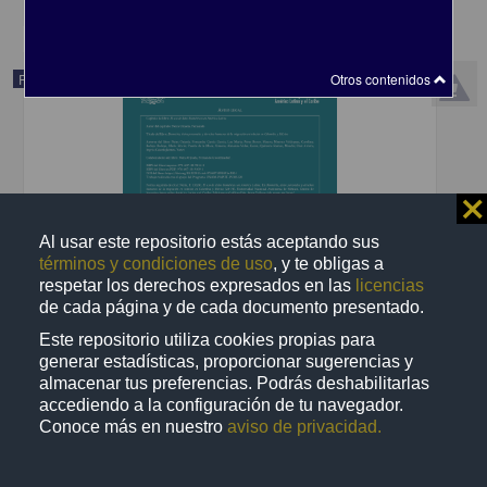
Otros contenidos
Publicación editorial
⨯
Al usar este repositorio estás aceptando sus
términos y condiciones de uso
, y te obligas a
respetar los derechos expresados en las
licencias
de cada página y de cada documento presentado.
Este repositorio utiliza cookies propias para
generar estadísticas, proporcionar sugerencias y
almacenar tus preferencias. Podrás deshabilitarlas
El uso de datos biométricos en América Latina
accediendo a la configuración de tu navegador.
Neira Orjuela, Fernando - Centro de Investigaciones sobre América
Conoce más en nuestro
aviso de privacidad.
Latina y el Caribe, UNAM; Ediciones y Gráficos Eón
2024
Artes y Humanidades