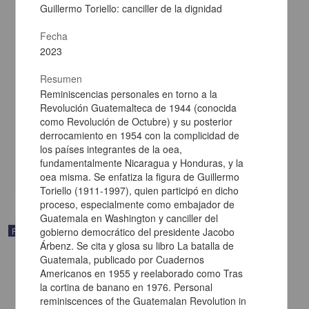
Guillermo Toriello: canciller de la dignidad
Fecha
2023
Resumen
Reminiscencias personales en torno a la
Mujeres y guerra en Guatemala y Chiapas
Revolución Guatemalteca de 1944 (conocida
Soriano Hernández, Silvia - Centro de Investigaciones sobre
como Revolución de Octubre) y su posterior
América Latina y el Caribe, UNAM
derrocamiento en 1954 con la complicidad de
2024
los países integrantes de la oea,
Artes y Humanidades
fundamentalmente Nicaragua y Honduras, y la
share
oea misma. Se enfatiza la figura de Guillermo
Toriello (1911-1997), quien participó en dicho
proceso, especialmente como embajador de
Guatemala en Washington y canciller del
Publicación editorial
gobierno democrático del presidente Jacobo
Árbenz. Se cita y glosa su libro La batalla de
Guatemala, publicado por Cuadernos
Americanos en 1955 y reelaborado como Tras
la cortina de banano en 1976. Personal
reminiscences of the Guatemalan Revolution in