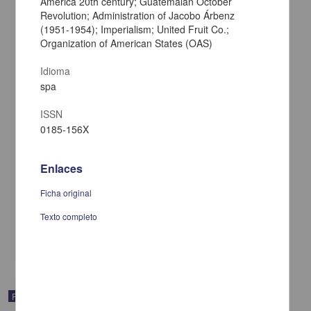
America 20th century; Guatemalan October
Revolution; Administration of Jacobo Árbenz
(1951-1954); Imperialism; United Fruit Co.;
Organization of American States (OAS)
Idioma
spa
ISSN
0185-156X
Estado, bloque en el poder y militares: una mirada histórica para
Enlaces
pensar el gobierno de Bolsonaro
Cavalcante, Cristina - Centro de Investigaciones sobre América
Ficha original
Latina y el Caribe, UNAM
2024
Texto completo
Artes y Humanidades
share
Publicación editorial