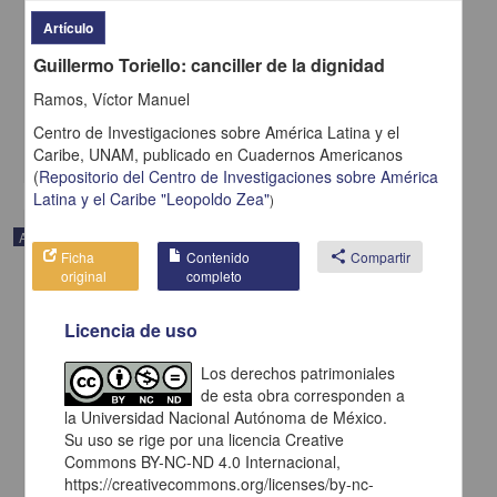
Visiones apocalípticas y postapocalípticas en cuatro ejemplos de
Artículo
pintura mural a lo largo de cinco siglos
Mantilla Osornio, Adolfo Felipe - Centro de Investigaciones sobre
Guillermo Toriello: canciller de la dignidad
América Latina y el Caribe, UNAM
2024
Ramos, Víctor Manuel
Artes y Humanidades
Centro de Investigaciones sobre América Latina y el
share
Caribe, UNAM,
publicado en
Cuadernos Americanos
(
Repositorio del Centro de Investigaciones sobre América
Latina y el Caribe "Leopoldo Zea"
)
Artículo
Ficha
Contenido
share
Compartir
original
completo
Licencia de uso
Los derechos patrimoniales
de esta obra corresponden a
la Universidad Nacional Autónoma de México.
Su uso se rige por una licencia Creative
Commons BY-NC-ND 4.0 Internacional,
https://creativecommons.org/licenses/by-nc-