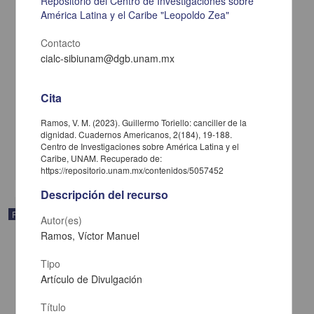
Repositorio del Centro de Investigaciones sobre
América Latina y el Caribe "Leopoldo Zea"
Contacto
cialc-sibiunam@dgb.unam.mx
Sorel, Mariátegui y Gramsci: de la Revolución Cubana al mito
cosmopolita del Che
Cita
Filippi, Alberto - Centro de Investigaciones sobre América Latina y
el Caribe, UNAM
Ramos, V. M. (2023). Guillermo Toriello: canciller de la
2024
dignidad. Cuadernos Americanos, 2(184), 19-188.
Artes y Humanidades
Centro de Investigaciones sobre América Latina y el
share
Caribe, UNAM. Recuperado de:
https://repositorio.unam.mx/contenidos/5057452
Descripción del recurso
Publicación editorial
Autor(es)
Ramos, Víctor Manuel
Tipo
Artículo de Divulgación
Título