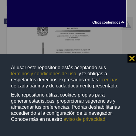
Trabajo de grado
Otros contenidos
⨯
Al usar este repositorio estás aceptando sus
términos y condiciones de uso
, y te obligas a
respetar los derechos expresados en las
licencias
de cada página y de cada documento presentado.
Este repositorio utiliza cookies propias para
generar estadísticas, proporcionar sugerencias y
almacenar tus preferencias. Podrás deshabilitarlas
Sintesis quimioenzimatica de bloques de construccion con
accediendo a la configuración de tu navegador.
Saccharomyces cerquisiae a partir de nitroalquenos
Conoce más en nuestro
aviso de privacidad.
Navarro Ocaña, Arturo, 1959-
1998
Biotecnología y Ciencias Agropecuarias