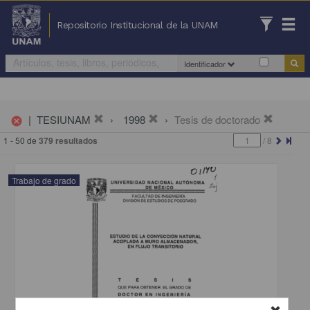
Repositorio Institucional de la UNAM
Identificador
|
TESIUNAM
1998
Tesis de doctorado
cancel
1 - 50 de
379 resultados
/
8
Trabajo de grado