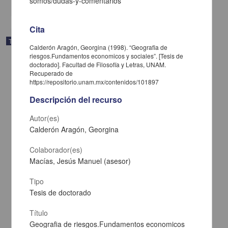
somos/dudas-y-comentarios
Cita
Trabajo de grado
Calderón Aragón, Georgina (1998). “Geografia de
riesgos.Fundamentos economicos y sociales”. [Tesis de
doctorado]. Facultad de Filosofía y Letras, UNAM.
Recuperado de
https://repositorio.unam.mx/contenidos/101897
Descripción del recurso
Autor(es)
Calderón Aragón, Georgina
Colaborador(es)
Macías, Jesús Manuel (asesor)
Tipo
El municipio mexicano en el umbral del siglo XXI
Tesis de doctorado
García Jimenez, Juan Antonio
1998
Título
Ciencias Sociales y Económicas
Geografia de riesgos.Fundamentos economicos