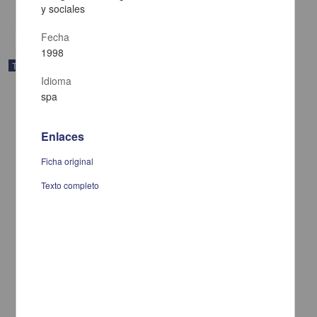
y sociales
share
Fecha
1998
Trabajo de grado
Idioma
spa
Enlaces
Ficha original
Texto completo
De medico, poeta y loco ...: aproximacion a las estrategias
discursivas de la lirica popular mexicana
Medina Jaime, Ruben Dario, 1954-
1998