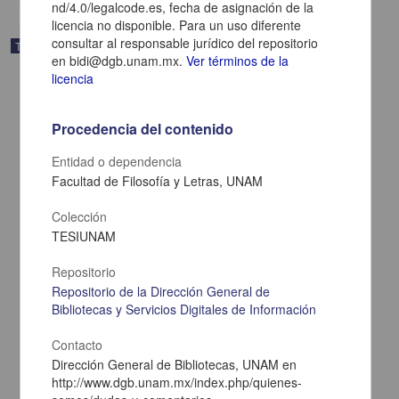
nd/4.0/legalcode.es, fecha de asignación de la
licencia no disponible. Para un uso diferente
consultar al responsable jurídico del repositorio
Trabajo de grado
en bidi@dgb.unam.mx.
Ver términos de la
licencia
Procedencia del contenido
Entidad o dependencia
Facultad de Filosofía y Letras, UNAM
Colección
TESIUNAM
Repositorio
Repositorio de la Dirección General de
Los dialogos del Calepino de Motul: exploraciones en la
Bibliotecas y Servicios Digitales de Información
historiografia de la otredad
Lema Labadie D Arce, Rose
Contacto
1998
Dirección General de Bibliotecas, UNAM en
Artes y Humanidades
http://www.dgb.unam.mx/index.php/quienes-
share