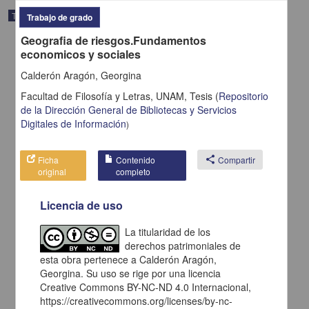
Trabajo de grado
Trabajo de grado
Geografia de riesgos.Fundamentos
economicos y sociales
Calderón Aragón, Georgina
Facultad de Filosofía y Letras, UNAM,
Tesis
(
Repositorio
de la Dirección General de Bibliotecas y Servicios
Digitales de Información
)
Ficha
Contenido
share
Compartir
original
completo
Licencia de uso
Tierra y sociedad en Mexico durante el siglo XIX el caso de
Aguascalientes
La titularidad de los
Gomez Serrano, José de Jesus
derechos patrimoniales de
1998
esta obra pertenece a Calderón Aragón,
Artes y Humanidades
Georgina. Su uso se rige por una licencia
Creative Commons BY-NC-ND 4.0 Internacional,
share
https://creativecommons.org/licenses/by-nc-