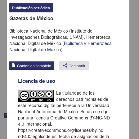
Publicación periódica
Gazetas de México
Biblioteca Nacional de México (Instituto de
Investigaciones Bibliográficas, UNAM),
Hemeroteca
Nacional Digital de México
(
Biblioteca y Hemeroteca
Nacional Digital de México
)
"Lobelia amoena" Michx.
Contenido completo
share
Compartir
Departamento de Botánica, Instituto de Biología (IBUNAM)
1809/1899
Licencia de uso
Biología y Química
share
La titularidad de los
derechos patrimoniales de
este recurso digital pertenece a la Universidad
Nacional Autónoma de México. Su uso se rige
Registro de colección universitaria
por una licencia Creative Commons BY-NC-ND
4.0 Internacional,
https://creativecommons.org/licenses/by-nc-
nd/4.0/legalcode.es, fecha de asignación de la