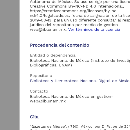
Autónoma de México. Su uso se rige por una licen
Creative Commons BY-NC-ND 4.0 Internacional,
https://creativecommons.org/licenses/by-nc-
nd/4.0/legalcode.es, fecha de asignación de la lic
2019-03-13, para un uso diferente consultar al re
Acervo
jurídico del repositorio por medio de gestion-
web@iib.unam.mx.
Ver términos de la licencia
Hemeroteca Nacional
52
Digital de México
Procedencia del contenido
L
Biblioteca Nacional
12
Digital de México
Entidad o dependencia
Colecciones
Biblioteca Nacional de México (Instituto de Invest
[
Universitarias
Bibliográficas, UNAM)
3
J
Digitales
1
Repositorio
M
Biblioteca y Hemeroteca Nacional Digital de Méxi
Contacto
Tipo de
Biblioteca Nacional de México en gestion-
recurso
web@iib.unam.mx
Publicación periódica
52
Cita
Publicación
12
Pub
Registro de
"Gazetas de México". (1790). México: por D. Felipe de Zúñ