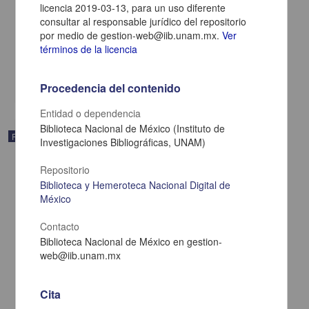
licencia 2019-03-13, para un uso diferente
consultar al responsable jurídico del repositorio
Gazeta del Gobierno de México
por medio de gestion-web@iib.unam.mx.
Ver
1817-12-07
términos de la licencia
Multidisciplina
share
Procedencia del contenido
Entidad o dependencia
Biblioteca Nacional de México (Instituto de
Publicación periódica
Investigaciones Bibliográficas, UNAM)
Repositorio
Biblioteca y Hemeroteca Nacional Digital de
México
Contacto
Biblioteca Nacional de México en gestion-
web@iib.unam.mx
Cita