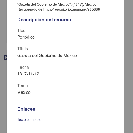
"Gazeta del Gobierno de México". (1817). México.
Recuperado de https://repositorio.unam.mx/985888
Gazeta del Gobierno de México
Descripción del recurso
1817-12-06
Multidisciplina
Tipo
share
Periódico
Título
Gazeta del Gobierno de México
Publicación periódica
Fecha
1817-11-12
Tema
México
Enlaces
Texto completo