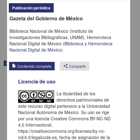
Publicación periódica
Gazeta del Gobierno de México
Gazeta del Gobierno de México
1817-12-09
Multidisciplina
Biblioteca Nacional de México (Instituto de
Investigaciones Bibliográficas, UNAM),
Hemeroteca
share
Nacional Digital de México
(
Biblioteca y Hemeroteca
Nacional Digital de México
)
Publicación periódica
Contenido completo
share
Compartir
Licencia de uso
La titularidad de los
derechos patrimoniales de
este recurso digital pertenece a la Universidad
Nacional Autónoma de México. Su uso se rige
por una licencia Creative Commons BY-NC-ND
4.0 Internacional,
https://creativecommons.org/licenses/by-nc-
nd/4.0/legalcode.es, fecha de asignación de la