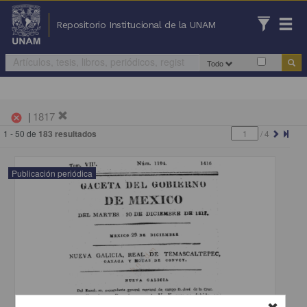
Repositorio Institucional de la UNAM
Todo
|
1817
cancel
1 - 50 de
183 resultados
/
4
Publicación periódica