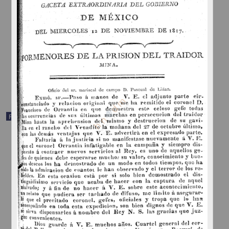
Gazeta del Gobierno de México
1817-12-20
Multidisciplina
share
Publicación periódica