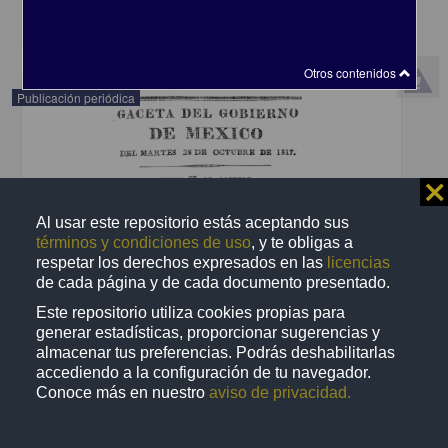
share
Otros contenidos
Publicación periódica
⨯
Al usar este repositorio estás aceptando sus
términos y condiciones de uso
, y te obligas a
respetar los derechos expresados en las
licencias
de cada página y de cada documento presentado.
Este repositorio utiliza cookies propias para
generar estadísticas, proporcionar sugerencias y
almacenar tus preferencias. Podrás deshabilitarlas
accediendo a la configuración de tu navegador.
Gazeta del Gobierno de México
Conoce más en nuestro
aviso de privacidad.
1817-10-28
Multidisciplina