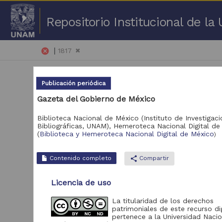
Repositorio Institucional de l
|
cancel
1817
Publicación periódica
Gazeta del Gobierno de México
Biblioteca Nacional de México (Instituto de Investigac
Bibliográficas, UNAM),
Hemeroteca Nacional Digital de
1 -
(
Biblioteca y Hemeroteca Nacional Digital de México
)
Repositorio
Pub
Contenido completo
share
Compartir
Biblioteca y
Hemeroteca Nacional
181
Licencia de uso
Digital de México
Portal de Datos
La titularidad de los derechos
Abiertos UNAM,
patrimoniales de este recurso dig
2
Colecciones
pertenece a la Universidad Nacio
Universitarias