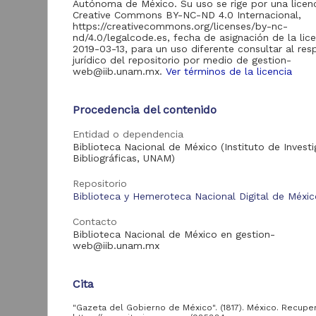
Autónoma de México. Su uso se rige por una licen
Creative Commons BY-NC-ND 4.0 Internacional,
https://creativecommons.org/licenses/by-nc-
nd/4.0/legalcode.es, fecha de asignación de la lic
2019-03-13, para un uso diferente consultar al re
Acervo
jurídico del repositorio por medio de gestion-
web@iib.unam.mx.
Ver términos de la licencia
Hemeroteca Nacional
173
Digital de México
Procedencia del contenido
G
Biblioteca Nacional
8
M
Digital de México
Entidad o dependencia
Colecciones
Biblioteca Nacional de México (Instituto de Invest
1
Universitarias
Bibliográficas, UNAM)
2
M
Digitales
Repositorio
Biblioteca y Hemeroteca Nacional Digital de Méxi
Contacto
Tipo de
Biblioteca Nacional de México en gestion-
recurso
web@iib.unam.mx
Publicación periódica
173
Cita
Publicación
8
Pub
Registro de
"Gazeta del Gobierno de México". (1817). México. Recup