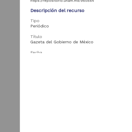
colección
https://repositorio.unam.mx/985884
2
universitaria
Descripción del recurso
Tipo
Periódico
Tipo de
contenido
Título
Gazeta del Gobierno de México
Periódico
173
Fecha
Libro
7
1817-11-19
Registro de
2
colección biológica
Tema
México
Monografía
1
G
M
Enlaces
Entidad
1
Texto completo
aportante
M
de la UNAM
Biblioteca Nacional
de México (Instituto
181
de Investigaciones