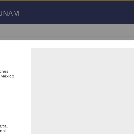
a UNAM
iones
 México
 50 de
183 resultados
licación periódica
Publicación periódica
ital
nal