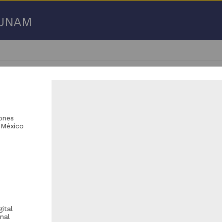
a UNAM
iones
 México
 50 de
183 resultados
licación periódica
Publicación periódica
ital
nal