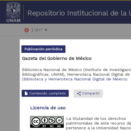
Repositorio Institucional de l
|
cancel
1817
Publicación periódica
Gazeta del Gobierno de México
Biblioteca Nacional de México (Instituto de Investigac
Bibliográficas, UNAM),
Hemeroteca Nacional Digital de
1 -
(
Biblioteca y Hemeroteca Nacional Digital de México
)
Repositorio
Pub
Contenido completo
share
Compartir
Biblioteca y
Hemeroteca Nacional
181
Licencia de uso
Digital de México
Portal de Datos
La titularidad de los derechos
Abiertos UNAM,
patrimoniales de este recurso dig
2
Colecciones
pertenece a la Universidad Nacio
Universitarias