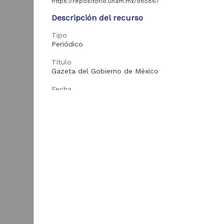
colección
https://repositorio.unam.mx/985867
2
universitaria
Descripción del recurso
Tipo
Periódico
Tipo de
contenido
Título
Gazeta del Gobierno de México
Periódico
173
Fecha
Libro
7
1817-10-11
Registro de
2
colección biológica
Tema
México
Monografía
1
G
M
Enlaces
Entidad
1
Texto completo
aportante
M
de la UNAM
Biblioteca Nacional
de México (Instituto
181
de Investigaciones