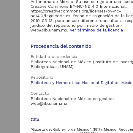
Autónoma de México. Su uso se rige por una licen
Creative Commons BY-NC-ND 4.0 Internacional,
https://creativecommons.org/licenses/by-nc-
nd/4.0/legalcode.es, fecha de asignación de la lic
2019-03-13, para un uso diferente consultar al re
Acervo
jurídico del repositorio por medio de gestion-
web@iib.unam.mx.
Ver términos de la licencia
Hemeroteca Nacional
173
Digital de México
Procedencia del contenido
G
Biblioteca Nacional
8
M
Digital de México
Entidad o dependencia
Colecciones
Biblioteca Nacional de México (Instituto de Invest
1
Universitarias
Bibliográficas, UNAM)
2
M
Digitales
Repositorio
Biblioteca y Hemeroteca Nacional Digital de Méxi
Contacto
Tipo de
Biblioteca Nacional de México en gestion-
recurso
web@iib.unam.mx
Publicación periódica
173
Cita
Publicación
8
Pub
Registro de
"Gazeta del Gobierno de México". (1817). México. Recup