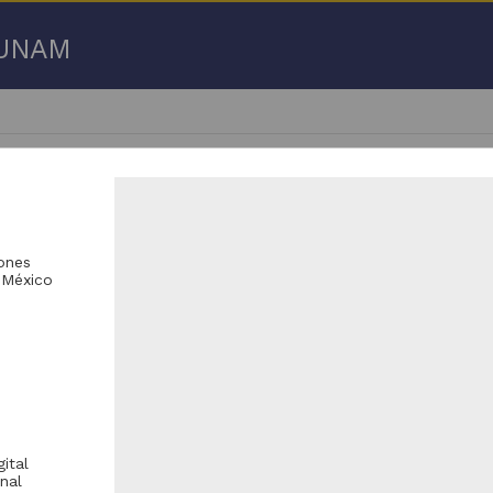
a UNAM
iones
 México
 50 de
171 resultados
licación periódica
Publicación periódica
ital
nal