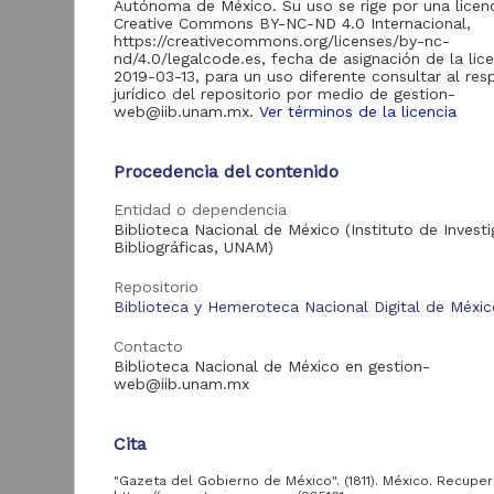
Autónoma de México. Su uso se rige por una licen
Creative Commons BY-NC-ND 4.0 Internacional,
https://creativecommons.org/licenses/by-nc-
nd/4.0/legalcode.es, fecha de asignación de la lic
2019-03-13, para un uso diferente consultar al re
Acervo
jurídico del repositorio por medio de gestion-
web@iib.unam.mx.
Ver términos de la licencia
Hemeroteca Nacional
153
Digital de México
Procedencia del contenido
G
Biblioteca Nacional
17
M
Digital de México
Entidad o dependencia
Colecciones
Biblioteca Nacional de México (Instituto de Invest
1
Universitarias
Bibliográficas, UNAM)
1
M
Digitales
Repositorio
Biblioteca y Hemeroteca Nacional Digital de Méxi
Contacto
Tipo de
Biblioteca Nacional de México en gestion-
recurso
web@iib.unam.mx
Publicación periódica
150
Cita
Publicación
19
Pub
Correspondencia
"Gazeta del Gobierno de México". (1811). México. Recupe
1