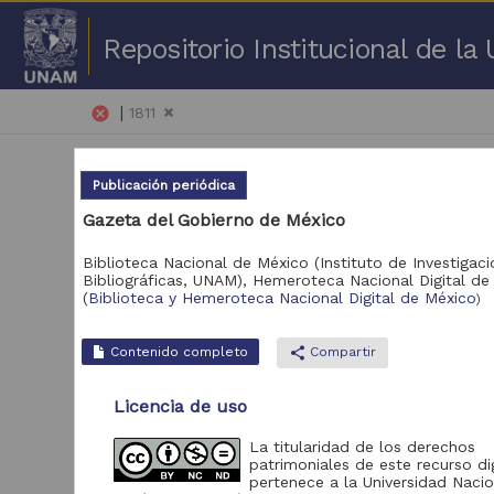
Repositorio Institucional de l
|
cancel
1811
Publicación periódica
Gazeta del Gobierno de México
Biblioteca Nacional de México (Instituto de Investigac
Bibliográficas, UNAM),
Hemeroteca Nacional Digital de
1 -
(
Biblioteca y Hemeroteca Nacional Digital de México
)
Repositorio
Pub
Contenido completo
share
Compartir
Biblioteca y
Hemeroteca Nacional
170
Licencia de uso
Digital de México
Portal de Datos
La titularidad de los derechos
Abiertos UNAM,
patrimoniales de este recurso dig
1
Colecciones
pertenece a la Universidad Nacio
Universitarias