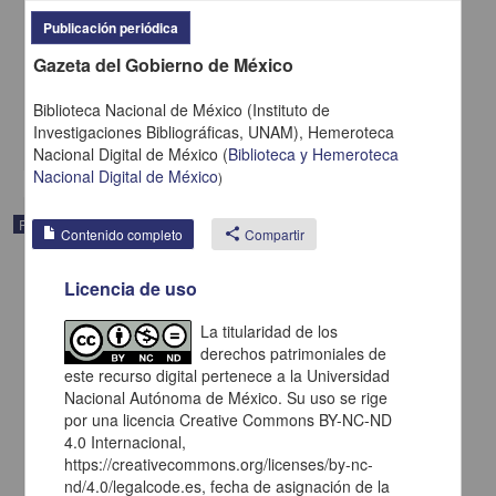
Publicación periódica
Gazeta del Gobierno de México
Gazeta del Gobierno de México
1811-08-27
Multidisciplina
Biblioteca Nacional de México (Instituto de
Investigaciones Bibliográficas, UNAM),
Hemeroteca
share
Nacional Digital de México
(
Biblioteca y Hemeroteca
Nacional Digital de México
)
Publicación periódica
Contenido completo
share
Compartir
Licencia de uso
La titularidad de los
derechos patrimoniales de
este recurso digital pertenece a la Universidad
Nacional Autónoma de México. Su uso se rige
por una licencia Creative Commons BY-NC-ND
4.0 Internacional,
https://creativecommons.org/licenses/by-nc-
nd/4.0/legalcode.es, fecha de asignación de la