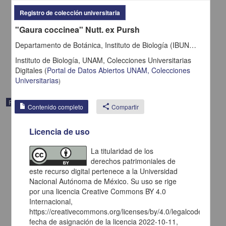
Registro de colección universitaria
"Bothrotes" Casey, 1907
"Gaura coccinea" Nutt. ex Pursh
Departamento de Zoología, Instituto de Biología (IBUNAM)
Departamento de Botánica, Instituto de Biología (IBUNAM)
Biología y Química
Instituto de Biología, UNAM,
Colecciones Universitarias
share
Digitales
(
Portal de Datos Abiertos UNAM, Colecciones
Universitarias
)
Registro de colección universitaria
Contenido completo
share
Compartir
Licencia de uso
La titularidad de los
derechos patrimoniales de
este recurso digital pertenece a la Universidad
Nacional Autónoma de México. Su uso se rige
por una licencia Creative Commons BY 4.0
Internacional,
https://creativecommons.org/licenses/by/4.0/legalcode.es,
fecha de asignación de la licencia 2022-10-11,