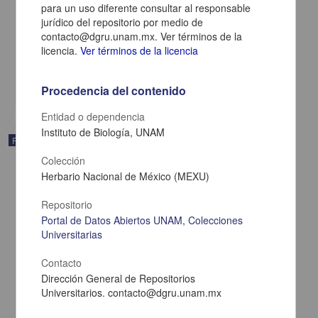
para un uso diferente consultar al responsable
jurídico del repositorio por medio de
"Rhynchophorus palmarum" (Linnaeus, C., 1758)
contacto@dgru.unam.mx. Ver términos de la
Departamento de Zoología, Instituto de Biología (IBUNAM)
licencia.
Ver términos de la licencia
Biología y Química
share
Procedencia del contenido
Entidad o dependencia
Instituto de Biología, UNAM
Registro de colección universitaria
Colección
Herbario Nacional de México (MEXU)
Repositorio
Portal de Datos Abiertos UNAM, Colecciones
Universitarias
Contacto
Dirección General de Repositorios
Universitarios. contacto@dgru.unam.mx