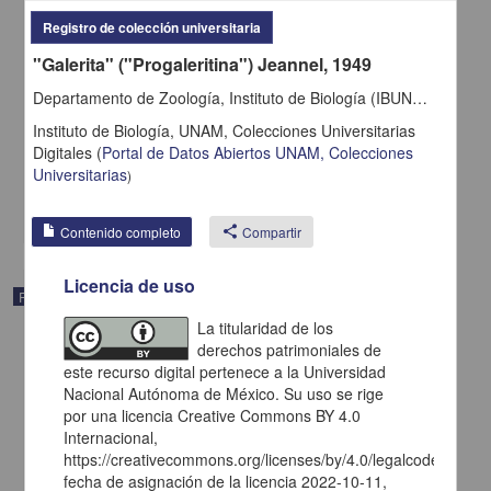
Registro de colección universitaria
"Galerita" ("Progaleritina") Jeannel, 1949
Departamento de Zoología, Instituto de Biología (IBUNAM)
"Natalus mexicanus" Miller, 1902
Instituto de Biología, UNAM,
Colecciones Universitarias
Departamento de Biología Evolutiva, Facultad de Ciencias (FC-
Digitales
(
Portal de Datos Abiertos UNAM, Colecciones
UNAM)
Universitarias
Biología y Química
)
share
Contenido completo
share
Compartir
Licencia de uso
Registro de colección universitaria
La titularidad de los
derechos patrimoniales de
este recurso digital pertenece a la Universidad
Nacional Autónoma de México. Su uso se rige
por una licencia Creative Commons BY 4.0
Internacional,
https://creativecommons.org/licenses/by/4.0/legalcode.es,
fecha de asignación de la licencia 2022-10-11,