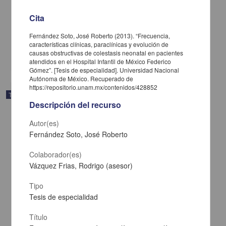
Bautista Cervantes, Pedro
2013
Cita
Medicina y Ciencias de la Salud
Osteomielitis mandibular crónica supurativa, presentacion de tres casos
clínicos
que
Fernández Soto, José Roberto (2013). “Frecuencia,
ingresan
características clínicas, paraclínicas y evolución de
causas obstructivas de colestasis neonatal en pacientes
share
atendidos en el Hospital Infantil de México Federico
Gómez”. [Tesis de especialidad]. Universidad Nacional
Autónoma de México. Recuperado de
https://repositorio.unam.mx/contenidos/428852
Trabajo de grado
Descripción del recurso
Autor(es)
Fernández Soto, José Roberto
Colaborador(es)
Vázquez Frias, Rodrigo (asesor)
Tipo
Tesis de especialidad
Título