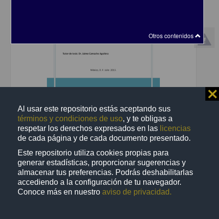
Otros contenidos
⨯
Frecuencia de hipotiroidismo clínico, subclínico y síndrome de t3
baja en pacientes con insuficiencia renal crónica en terapia de
Al usar este repositorio estás aceptando sus
sustitución renal del Hospital General de México
términos y condiciones de uso
, y te obligas a
Salazar Palma, Ruby Sareth
respetar los derechos expresados en las
licencias
2013
de cada página y de cada documento presentado.
Medicina y Ciencias de la Salud
Frecuencia de hipotiroidismo
clínico
, subclínico y síndrome de t3 baja en pacientes
Este repositorio utiliza cookies propias para
share
generar estadísticas, proporcionar sugerencias y
almacenar tus preferencias. Podrás deshabilitarlas
accediendo a la configuración de tu navegador.
Conoce más en nuestro
aviso de privacidad.
Trabajo de grado