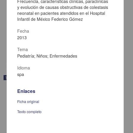
Frecuencia, características clínicas, paraclínicas
y evolución de causas obstructivas de colestasis
Diseño y prueba de un instrumento para evaluar la adherencia
neonatal en pacientes atendidos en el Hospital
terapéutica en los pacientes con diabetes mellitus tipo 2 de la
Infantil de México Federico Gómez
Clínica de Medicina Familiar Marina Nacional ISSSTE
Teniente de Alba, María del Carmen
Fecha
2013
Medicina y Ciencias de la Salud
2013
Diseño
y prueba de un instrumento para evaluar la adherencia terapéutica en los
pacientes
Tema
share
Pediatría; Niños; Enfermedades
Idioma
spa
Trabajo de grado
Enlaces
Ficha original
Texto completo