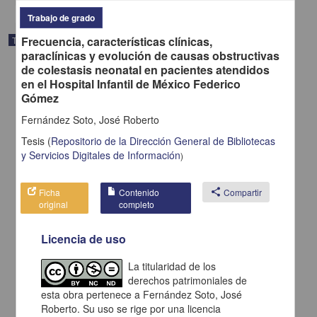
Trabajo de grado
Frecuencia, características clínicas,
Trabajo de grado
paraclínicas y evolución de causas obstructivas
de colestasis neonatal en pacientes atendidos
en el Hospital Infantil de México Federico
Gómez
Fernández Soto, José Roberto
Tesis
(
Repositorio de la Dirección General de Bibliotecas
y Servicios Digitales de Información
)
Ficha
Contenido
share
Compartir
original
completo
Licencia de uso
Manejo estomatologico de pacientes con hidrocefalia y labio y
paladar hendido en el Hospital General de México : (casos clinicos)
La titularidad de los
Villanueva Cruz, Israel
derechos patrimoniales de
2013
esta obra pertenece a Fernández Soto, José
Medicina y Ciencias de la Salud
Roberto. Su uso se rige por una licencia
Manejo estomatologico de pacientes con hidrocefalia y labio y paladar hendido en el