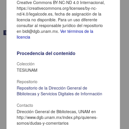
Creative Commons BY-NC-ND 4.0 Internacional,
Hospital
https://creativecommons.org/licenses/by-nc-
share
nd/4.0/legalcode.es, fecha de asignación de la
licencia no disponible. Para un uso diferente
consultar al responsable jurídico del repositorio
en bidi@dgb.unam.mx.
Ver términos de la
Trabajo de grado
licencia
Procedencia del contenido
Colección
TESIUNAM
Repositorio
Repositorio de la Dirección General de
Bibliotecas y Servicios Digitales de Información
Contacto
Dirección General de Bibliotecas, UNAM en
http://www.dgb.unam.mx/index.php/quienes-
Osteomielitis mandibular crónica supurativa, presentacion de tres
casos clínicos que ingresan al servicio de estomatología del
somos/dudas-y-comentarios
Hospital General de México