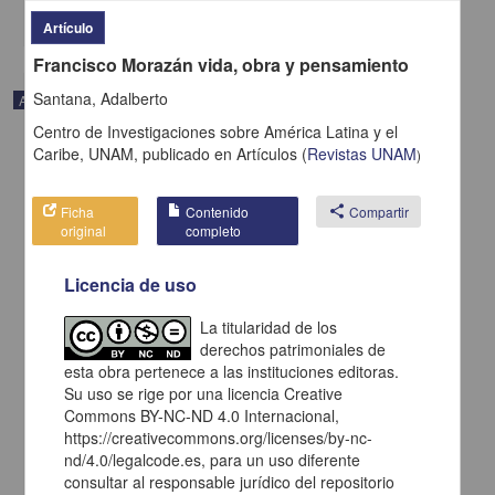
share
Artículo
Francisco Morazán vida, obra y pensamiento
Santana, Adalberto
Artículo
Centro de Investigaciones sobre América Latina y el
Caribe, UNAM,
publicado en
Artículos
(
Revistas UNAM
)
Ficha
Contenido
share
Compartir
original
completo
Licencia de uso
La titularidad de los
derechos patrimoniales de
esta obra pertenece a las instituciones editoras.
Su uso se rige por una licencia Creative
Commons BY-NC-ND 4.0 Internacional,
Costa Rica nunca ha tenido una producción poética como ahora
https://creativecommons.org/licenses/by-nc-
Corrales Arias, Adriano - Centro de Investigaciones sobre América
nd/4.0/legalcode.es, para un uso diferente
Latina y el Caribe, UNAM
consultar al responsable jurídico del repositorio
2021-02-05