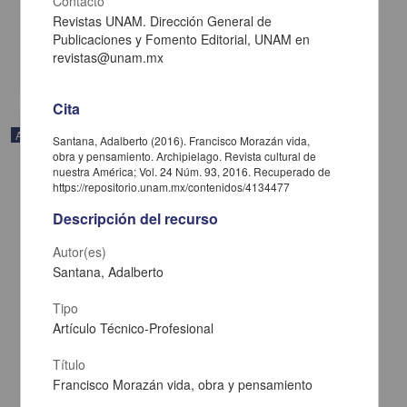
Contacto
Caribe, UNAM
2021-02-05
Revistas UNAM. Dirección General de
Multidisciplina
Publicaciones y Fomento Editorial, UNAM en
revistas@unam.mx
share
Cita
Artículo
Santana, Adalberto (2016). Francisco Morazán vida,
obra y pensamiento. Archipielago. Revista cultural de
nuestra América; Vol. 24 Núm. 93, 2016. Recuperado de
https://repositorio.unam.mx/contenidos/4134477
Descripción del recurso
Autor(es)
Santana, Adalberto
Tipo
Artículo Técnico-Profesional
Título
Francisco Morazán vida, obra y pensamiento
Esa rareza de tener el pasado enfrente