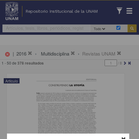
Repositorio Institucional de la UNAM
Todo
|
2016
Multidisciplina
Revistas UNAM
cancel
1 - 50 de
378 resultados
/
8
Artículo