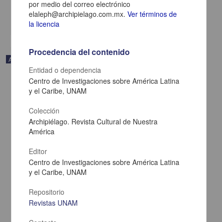
por medio del correo electrónico
Multidisciplina
elaleph@archipielago.com.mx.
Ver términos de
share
la licencia
Procedencia del contenido
Artículo
Entidad o dependencia
Centro de Investigaciones sobre América Latina
y el Caribe, UNAM
Colección
Archipiélago. Revista Cultural de Nuestra
América
Editor
Centro de Investigaciones sobre América Latina
y el Caribe, UNAM
Repositorio
Revistas UNAM
Esplendor y ceniza
Calvo, Guadi - Centro de Investigaciones sobre América Latina y el