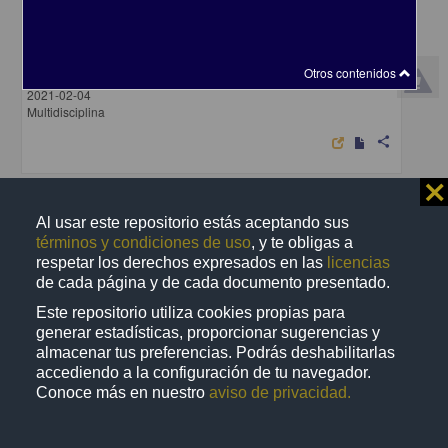
Unión Centroamericana
Archipiélago, Editorial - Centro de Investigaciones sobre América
Otros contenidos
Latina y el Caribe, UNAM
2021-02-04
Multidisciplina
share
⨯
Artículo
Al usar este repositorio estás aceptando sus
términos y condiciones de uso
, y te obligas a
respetar los derechos expresados en las
licencias
de cada página y de cada documento presentado.
Este repositorio utiliza cookies propias para
generar estadísticas, proporcionar sugerencias y
almacenar tus preferencias. Podrás deshabilitarlas
accediendo a la configuración de tu navegador.
Conoce más en nuestro
aviso de privacidad.