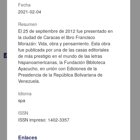
Fecha
Payeras, Javier - Centro de Investigaciones sobre América Latina y
el Caribe, UNAM
2021-02-04
2021-02-05
Multidisciplina
Resumen
share
El 25 de septiembre de 2012 fue presentado en
la ciudad de Caracas el libro Francisco
Morazán: Vida, obra y pensamiento. Esta obra
fue publicada por una de las casas editoriales
Artículo
de más prestigio en el mundo de las letras
hispanoamericanas, la Fundación Biblioteca
Ayacucho, en unión con Ediciones de la
Presidencia de la República Bolivariana de
Venezuela.
Idioma
spa
ISSN
ISSN impreso: 1402-3357
Enlaces