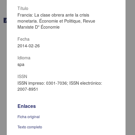
Título
Francia: La clase obrera ante la crisis
Artículo
monetaria. Économie et Politique, Revue
Marxiste D" Économie
Fecha
2014-02-26
Idioma
spa
ISSN
ISSN impreso: 0301-7036; ISSN electrónico:
2007-8951
Enlaces
Dialectología náhuatl de Morelos: un estudio preliminar
Dakin, Karen - Instituto de Investigaciones Históricas, UNAM
Ficha original
2022-11-07
Artes y Humanidades
Texto completo
share