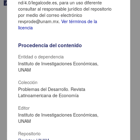
nd/4.0/legalcode.es, para un uso diferente
Artículo
consultar al responsable jurídico del repositorio
por medio del correo electrónico
revprode@unam.mx.
Ver términos de la
licencia
Procedencia del contenido
Entidad o dependencia
Instituto de Investigaciones Económicas,
UNAM
Colección
Problemas del Desarrollo. Revista
Testimonios nahuas sobre la conquista espiritual
Latinoamericana de Economía
León Portilla, Miguel - Instituto de Investigaciones Históricas, UNAM
2022-11-07
Editor
Artes y Humanidades
Instituto de Investigaciones Económicas,
UNAM
share
Repositorio