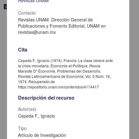
Revistas UNAM
Artículo
Contacto
Revistas UNAM. Dirección General de
Publicaciones y Fomento Editorial, UNAM en
revistas@unam.mx
Cita
Cepeda F., Ignacio (1974). Francia: La clase obrera ante
la crisis monetaria. Économie et Politique, Revue
Marxiste D" Économie. Problemas del Desarrollo.
Revista Latinoamericana de Economía; Vol. 5 Núm. 18,
1974. Recuperado de
https://repositorio.unam.mx/contenidos/4114417
Descripción del recurso
Exhortación de un padre a su hijo: texto recogido por Andrés de
Olmos
Autor(es)
García Quintana, Josefina - Instituto de Investigaciones Históricas,
UNAM
Cepeda F., Ignacio
2022-11-07
Artes y Humanidades
Tipo
Artículo de Investigación
share