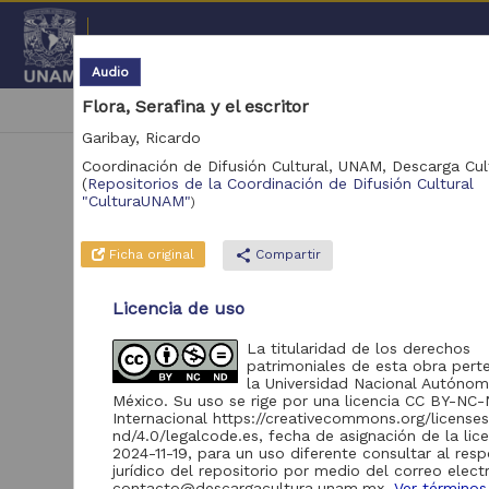
Repositorio Institucional de l
Audio
Flora, Serafina y el escritor
|
cancel
Narración
Garibay, Ricardo
Coordinación de Difusión Cultural, UNAM,
Descarga Cu
(
Repositorios de la Coordinación de Difusión Cultural
"CulturaUNAM"
)
Ficha original
share
Compartir
N
Licencia de uso
La titularidad de los derechos
Se 
patrimoniales de esta obra pert
la Universidad Nacional Autóno
México. Su uso se rige por una licencia CC BY-NC-
Internacional https://creativecommons.org/license
nd/4.0/legalcode.es, fecha de asignación de la lic
2024-11-19, para un uso diferente consultar al res
jurídico del repositorio por medio del correo elect
contacto@descargacultura.unam.mx.
Ver términos