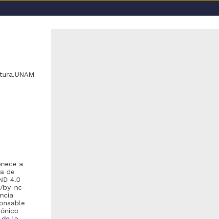
a UNAM
ltura.UNAM
o se encontraron registros
recomienda realizar una de las siguientes acciones:
enece a
ma de
Eliminar los filtros de opciones avanzadas y realizar la búsqueda
ND 4.0
s/by-nc-
Debido a que el enlace posiblemente haya caducado, realizar nue
encia
la pagina de inicio
).
ponsable
rónico
 de la