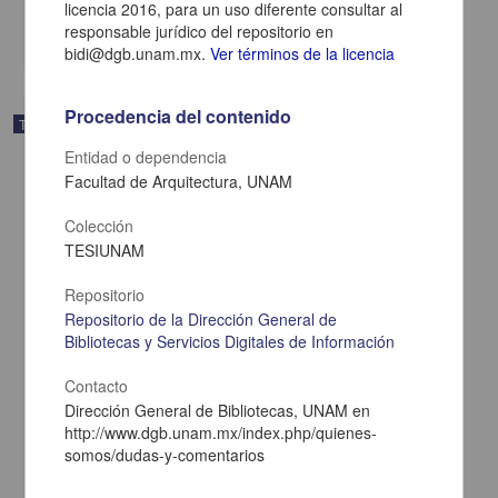
Expresiones pictóricas
urbanas
: paisaje y configuración espacial en Iztacalco
licencia 2016, para un uso diferente consultar al
responsable jurídico del repositorio en
share
bidi@dgb.unam.mx.
Ver términos de la licencia
Procedencia del contenido
Trabajo de grado
Entidad o dependencia
Facultad de Arquitectura, UNAM
Colección
TESIUNAM
Repositorio
Repositorio de la Dirección General de
Bibliotecas y Servicios Digitales de Información
Contacto
Dirección General de Bibliotecas, UNAM en
http://www.dgb.unam.mx/index.php/quienes-
Un hábitat para el espíritu
somos/dudas-y-comentarios
Flores Rivera, Perla Maleni
2016