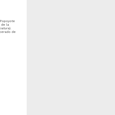
l Popoyote
 de la
iatura).
uperado de
iseño de un plan general
Regulacion de las medidas de
ara la elaboracion de
apremio en el juicio ejecutivo
rogramas de capacitacion
mercantil
n el ISSSTE...
odriguez Gutierrez, Nicolasa
Durán Suarez, Carlos Rafael
001
2001
rtes y Humanidades
Ciencias Sociales y
ifrons
Económicas
 de Tres