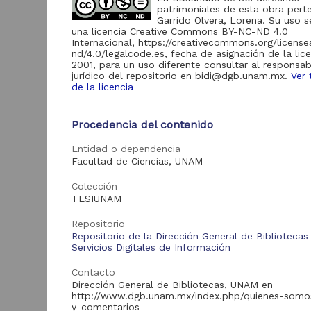
patrimoniales de esta obra pert
Garrido Olvera, Lorena. Su uso s
Acervo
una licencia Creative Commons BY-NC-ND 4.0
Internacional, https://creativecommons.org/licens
nd/4.0/legalcode.es, fecha de asignación de la lic
Tesis
9,201
2001, para un uso diferente consultar al responsab
jurídico del repositorio en bidi@dgb.unam.mx.
Ver 
de la licencia
E
Tipo de
s
Procedencia del contenido
recurso
Entidad o dependencia
Trabajo de grado
9,201
P
Facultad de Ciencias, UNAM
2
C
Colección
E
TESIUNAM
Tipo de
contenido
Repositorio
Repositorio de la Dirección General de Bibliotecas
Servicios Digitales de Información
Tesis de licenciatura
9,201
Contacto
Dirección General de Bibliotecas, UNAM en
http://www.dgb.unam.mx/index.php/quienes-somo
Tra
Entidad
y-comentarios