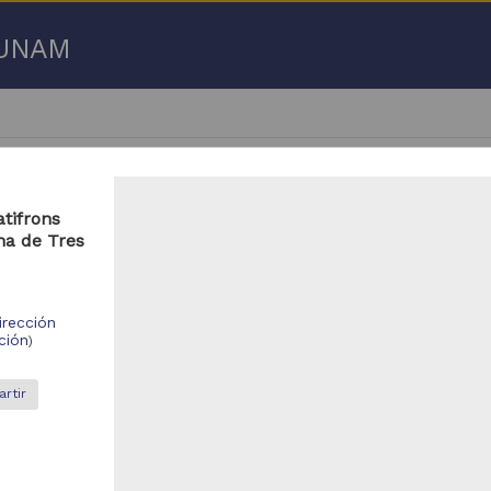
a UNAM
tifrons
na de Tres
- 100 de
9,201 resultados
irección
ción
)
bajo de grado
Trabajo de grado
rtir