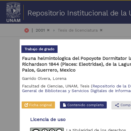
Repositorio Institucional de l
|
cancel
2001
Tesis de licenciatura
Trabajo de grado
Fauna helmintologica del Popoyote Dormitator la
Richardson 1844 (Pisces: Eleotridae), de la Lagu
Palos, Guerrero, Mexico
51 
Garrido Olvera, Lorena
Facultad de Ciencias, UNAM,
Tesis
(
Repositorio de la D
Repositorio
General de Bibliotecas y Servicios Digitales de Informa
Tra
Repositorio de la
9,201
Dirección General de
Ficha original
Contenido completo
share
Compa
Bibliotecas y
Servicios Digitales de
Licencia de uso
Información
La titularidad de los derechos