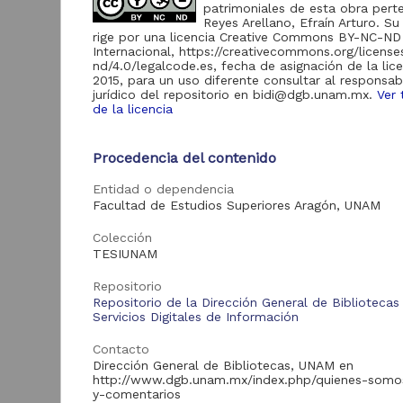
patrimoniales de esta obra pert
Reyes Arellano, Efraín Arturo. Su
rige por una licencia Creative Commons BY-NC-ND
Acervo
Internacional, https://creativecommons.org/licens
nd/4.0/legalcode.es, fecha de asignación de la lic
Tesis
2,503
2015, para un uso diferente consultar al responsab
jurídico del repositorio en bidi@dgb.unam.mx.
Ver 
de la licencia
L
Tipo de
Procedencia del contenido
d
recurso
p
Entidad o dependencia
Trabajo de grado
2,503
H
Facultad de Estudios Superiores Aragón, UNAM
N
2
Colección
C
TESIUNAM
E
Tipo de
Repositorio
contenido
Repositorio de la Dirección General de Bibliotecas
Servicios Digitales de Información
Tesis de licenciatura
1,817
Contacto
Tesis de maestría
441
Dirección General de Bibliotecas, UNAM en
Tesis de doctorado
163
http://www.dgb.unam.mx/index.php/quienes-somo
Tra
y-comentarios