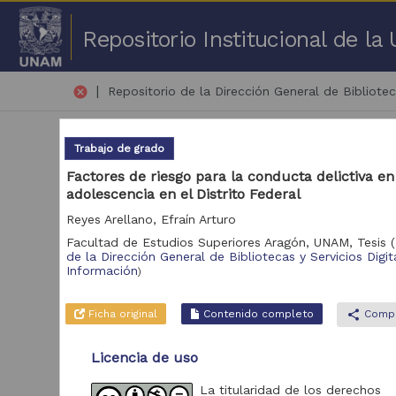
Repositorio Institucional de l
|
cancel
Repositorio de la Dirección General de Bibliotec
Trabajo de grado
Factores de riesgo para la conducta delictiva en
adolescencia en el Distrito Federal
Reyes Arellano, Efraín Arturo
51 
Facultad de Estudios Superiores Aragón, UNAM,
Tesis
(
de la Dirección General de Bibliotecas y Servicios Digit
Repositorio
Información
)
Tra
Repositorio de la
2,503
Ficha original
Contenido completo
share
Compa
Dirección General de
Bibliotecas y
Servicios Digitales de
Licencia de uso
Información
La titularidad de los derechos