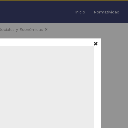
Inicio
Normatividad
 Sociales y Económicas
Todo
/
51
Trabajo de grado