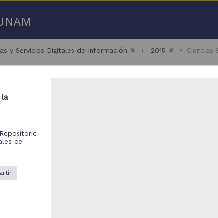
a UNAM
as y Servicios Digitales de Información
2015
Ciencias
 la
- 100 de
2,503 resultados
Repositorio
ales de
bajo de grado
Trabajo de grado
rtir