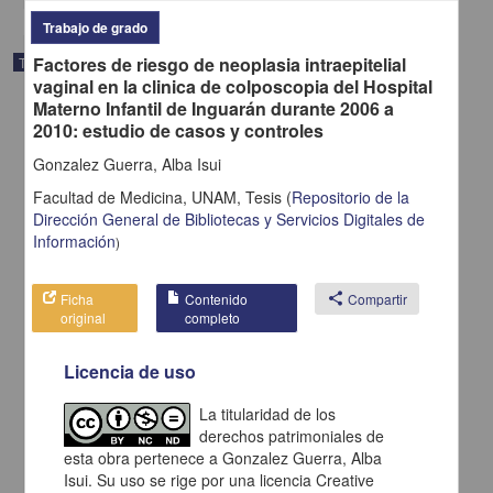
Trabajo de grado
Factores de riesgo de neoplasia intraepitelial
Trabajo de grado
vaginal en la clinica de colposcopia del Hospital
Materno Infantil de Inguarán durante 2006 a
2010: estudio de casos y controles
Gonzalez Guerra, Alba Isui
Facultad de Medicina, UNAM,
Tesis
(
Repositorio de la
Dirección General de Bibliotecas y Servicios Digitales de
Información
)
Ficha
Contenido
share
Compartir
original
completo
Licencia de uso
Manejo estomatologico de pacientes con hidrocefalia y labio y
paladar hendido en el Hospital General de México : (casos clinicos)
La titularidad de los
Villanueva Cruz, Israel
derechos patrimoniales de
2013
esta obra pertenece a Gonzalez Guerra, Alba
Medicina y Ciencias de la Salud
Isui. Su uso se rige por una licencia Creative
Manejo estomatologico de pacientes con hidrocefalia y labio y paladar hendido en el