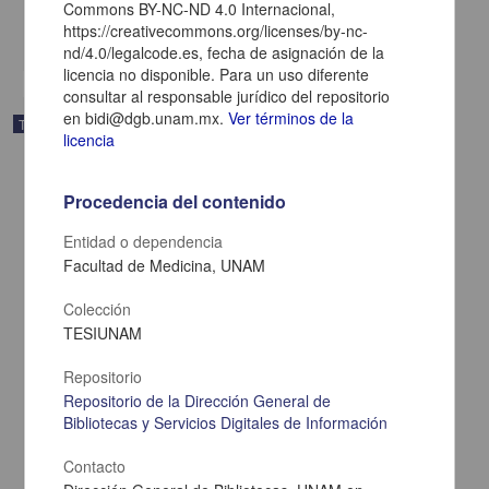
Commons BY-NC-ND 4.0 Internacional,
Hospital
https://creativecommons.org/licenses/by-nc-
share
nd/4.0/legalcode.es, fecha de asignación de la
licencia no disponible. Para un uso diferente
consultar al responsable jurídico del repositorio
en bidi@dgb.unam.mx.
Ver términos de la
Trabajo de grado
licencia
Procedencia del contenido
Entidad o dependencia
Facultad de Medicina, UNAM
Colección
TESIUNAM
Repositorio
Repositorio de la Dirección General de
Bibliotecas y Servicios Digitales de Información
Osteomielitis mandibular crónica supurativa, presentacion de tres
casos clínicos que ingresan al servicio de estomatología del
Contacto
Hospital General de México