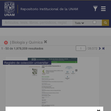
Repositorio Institucional de la UNAM
Todo
|
Biología y Química
cancel
1 - 50 de
1,978,559 resultados
/
39,572
Registro de colección universitaria