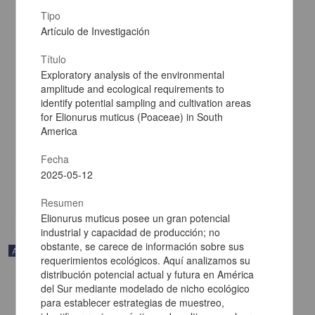
Tipo
Artículo de Investigación
Título
Exploratory analysis of the environmental
Cultivo de células animales murinas y humanas: una perspectiva
amplitude and ecological requirements to
histórica
identify potential sampling and cultivation areas
Ventura Gallegos, José Luis; García López, Eric Alejandro; Cabrera
for Elionurus muticus (Poaceae) in South
Quintero, José Alberto; Pérez Huerta, Lexie; Alcántara-Hernández,
America
Rocío; Zentella-Dehesa, Alejandro - Facultad de Estudios
Superiores Zaragoza, UNAM
Fecha
2025-04-05
Biología y Química
2025-05-12
share
Resumen
Elionurus muticus posee un gran potencial
industrial y capacidad de producción; no
obstante, se carece de información sobre sus
Artículo
requerimientos ecológicos. Aquí analizamos su
distribución potencial actual y futura en América
del Sur mediante modelado de nicho ecológico
para establecer estrategias de muestreo,