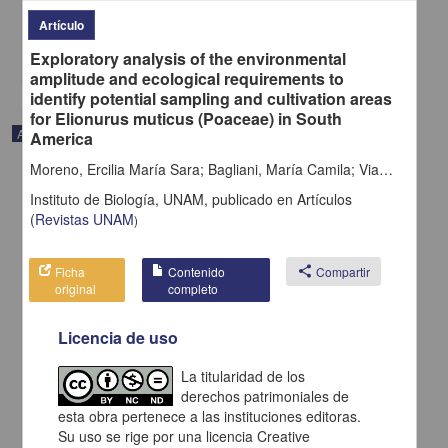
2025-04-30
Biología y Química
Artículo
share
Exploratory analysis of the environmental
amplitude and ecological requirements to
identify potential sampling and cultivation areas
for Elionurus muticus (Poaceae) in South
Artículo
America
Moreno, Ercilia María Sara; Bagliani, María Camila; Via do Pico, Gisela Mariel; Solis-Neffa, Viviana G.
Instituto de Biología, UNAM,
publicado en
Artículos
(
Revistas UNAM
)
Ficha
Contenido
share
Compartir
original
completo
Licencia de uso
La titularidad de los
derechos patrimoniales de
esta obra pertenece a las instituciones editoras.
Environmental variables influencing over three tadpole species
Su uso se rige por una licencia Creative
abundance in temporary and permanent ponds