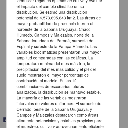
identificar regiones óptimas de cultivo y evaluar
el impacto del cambio climático en su
distribución. Se estimó una distribución
potencial de 4,573,895.843 km2. Las áreas de
mayor probabilidad de presencia fueron el
noroeste de la Sabana Uruguaya, Chaco
Húmedo, Campos y Malezales, norte de la
Sabana Inundada del Paraná, suroeste del
Espinal y sureste de la Pampa Húmeda. Las
variables bioclimáticas presentaron una mayor
amplitud comparadas con las edáficas. La
Caracterización y aplicación in vitro de extractos acuosos de fruto
de nance para el control de Colletotrichum asianum
temperatura mínima del mes más frío, la
González-Estrada, Ramsés Ramón; Montaño-Leyva, Beatriz;
precipitación del mes más cálido y el pH del
Blancas-Benítez, Francisco Javier - Facultad de Estudios
suelo mostraron el mayor porcentaje de
Superiores Zaragoza, UNAM
contribución al modelo. En las 12
2025-04-05
combinaciones de escenarios futuros
Biología y Química
analizados, la distribución se mantuvo estable.
share
La mayoría de las variables mostraron
intervalos de valores uniformes. El suroeste del
Cerrado, oeste de la Sabana Uruguaya, y
Campos y Malezales destacaron como áreas
Artículo
altamente potenciales y estables propicias para
el muestreo, cultivo y aprovechamiento eficiente