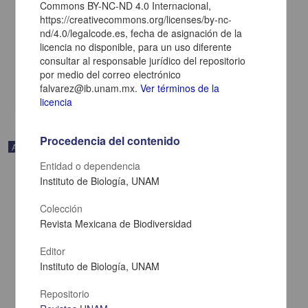
Commons BY-NC-ND 4.0 Internacional,
Estrada-Montiel , Jenny del Carmen; Ríos-Rodas, Liliana; Rangel-
https://creativecommons.org/licenses/by-nc-
Mendoza, Judith Andrea; Cedeño-Vázquez, José Rogelio; Urbina-
nd/4.0/legalcode.es, fecha de asignación de la
Cardona , J. Nicolas; Zenteno-Ruiz, Claudia Elena - Instituto de
licencia no disponible, para un uso diferente
Biología, UNAM
2025-04-30
consultar al responsable jurídico del repositorio
Biología y Química
por medio del correo electrónico
falvarez@ib.unam.mx.
Ver términos de la
share
licencia
Procedencia del contenido
Artículo
Entidad o dependencia
Instituto de Biología, UNAM
Colección
Revista Mexicana de Biodiversidad
Editor
Instituto de Biología, UNAM
Repositorio