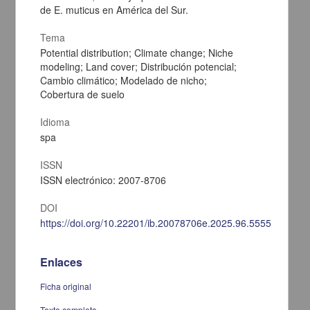
de E. muticus en América del Sur.
Tema
Potential distribution; Climate change; Niche
modeling; Land cover; Distribución potencial;
Cambio climático; Modelado de nicho;
Cobertura de suelo
Idioma
spa
ISSN
ISSN electrónico: 2007-8706
La Rana Leopardo de Río Grande (Lithobates berlandieri, Anura:
Ranidae), características y calidad del hábitat en un ejido de
Parras, Coahuila, México
DOI
Ramírez-García, Jesús Gabriel; Czaja, Alexander; González-
https://doi.org/10.22201/ib.20078706e.2025.96.5555
Barrios, José Luis; Aguillón-Gutiérrez, David Ramiro - Facultad de
Estudios Superiores Zaragoza, UNAM
2025-03-24
Enlaces
Biología y Química
Ficha original
share
Texto completo