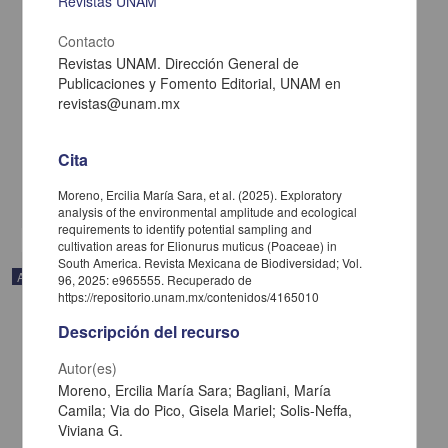
Revistas UNAM
Contacto
Flavonoides en la dieta, perspectivas en la regulación de la
Revistas UNAM. Dirección General de
inflamación intestinal
Publicaciones y Fomento Editorial, UNAM en
Nieto-Yáñez, Óscar; Navia, Sonia H.; Ortiz-Sánchez, Betsaida J.;
revistas@unam.mx
Rodríguez-Sosa, Miriam - Facultad de Estudios Superiores
Zaragoza, UNAM
2025-04-23
Cita
Biología y Química
Moreno, Ercilia María Sara, et al. (2025). Exploratory
share
analysis of the environmental amplitude and ecological
requirements to identify potential sampling and
cultivation areas for Elionurus muticus (Poaceae) in
South America. Revista Mexicana de Biodiversidad; Vol.
Artículo
96, 2025: e965555. Recuperado de
https://repositorio.unam.mx/contenidos/4165010
Descripción del recurso
Autor(es)
Moreno, Ercilia María Sara; Bagliani, María
Camila; Via do Pico, Gisela Mariel; Solis-Neffa,
Viviana G.