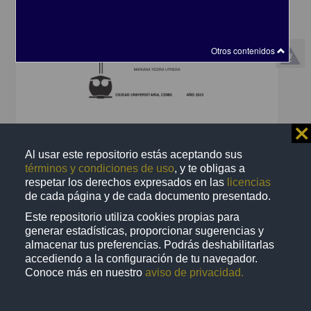
Otros contenidos
Traslocación de elementos potencialmente tóxicos (EPT"s) a
⨯
especies vegetales en residuos mineros: potencial de
fitorremediación
Al usar este repositorio estás aceptando sus
Yedra Utrera, Mariana
términos y condiciones de uso
, y te obligas a
2025
respetar los derechos expresados en las
licencias
Biología y Química
de cada página y de cada documento presentado.
share
Este repositorio utiliza cookies propias para
generar estadísticas, proporcionar sugerencias y
almacenar tus preferencias. Podrás deshabilitarlas
accediendo a la configuración de tu navegador.
Trabajo de grado
Conoce más en nuestro
aviso de privacidad.