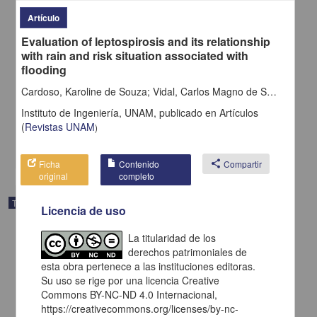
Artículo
Evaluation of leptospirosis and its relationship
with rain and risk situation associated with
flooding
Una propuesta de mejora para SISOPA: el caso del transporte de
hidrocarburos
Cardoso, Karoline de Souza; Vidal, Carlos Magno de Sousa; Souza, Jeanette Beber de
Castañeda Luna, Ángel
Instituto de Ingeniería, UNAM,
publicado en
Artículos
2025
Ingenierías
(
Revistas UNAM
)
share
Ficha
Contenido
share
Compartir
original
completo
Trabajo de grado
Licencia de uso
La titularidad de los
derechos patrimoniales de
esta obra pertenece a las instituciones editoras.
Su uso se rige por una licencia Creative
Commons BY-NC-ND 4.0 Internacional,
https://creativecommons.org/licenses/by-nc-