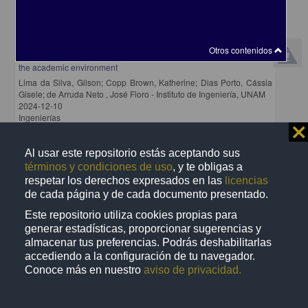
The practice of COIL (Collaborative Online International Learning)
Otros contenidos
in Brazil: a case study on the practice of sustainable development in
the academic environment
Lima da Silva, Gilson; Copp Brown, Katherine; Dias Porto, Cássia
Gisele; de Arruda Neto , José Floro - Instituto de Ingeniería, UNAM
2024-12-10
Ingenierías
⨯
share
Al usar este repositorio estás aceptando sus
términos y condiciones de uso
, y te obligas a
respetar los derechos expresados en las
licencias
Artículo
de cada página y de cada documento presentado.
Este repositorio utiliza cookies propias para
generar estadísticas, proporcionar sugerencias y
almacenar tus preferencias. Podrás deshabilitarlas
accediendo a la configuración de tu navegador.
Conoce más en nuestro
aviso de privacidad.