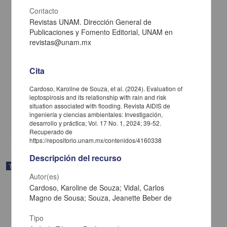
Contacto
Revistas UNAM. Dirección General de
Publicaciones y Fomento Editorial, UNAM en
revistas@unam.mx
Cita
Desalinización de agua y generación de energía eléctrica mediante
un sistema híbrido red/ed
Cardoso, Karoline de Souza, et al. (2024). Evaluation of
Cruz Barragán, Ziomara de la
leptospirosis and its relationship with rain and risk
2025
situation associated with flooding. Revista AIDIS de
Ingenierías
ingeniería y ciencias ambientales: Investigación,
desarrollo y práctica; Vol. 17 No. 1, 2024; 39-52.
share
Recuperado de
https://repositorio.unam.mx/contenidos/4160338
Descripción del recurso
Trabajo de grado
Autor(es)
Cardoso, Karoline de Souza; Vidal, Carlos
Magno de Sousa; Souza, Jeanette Beber de
Tipo