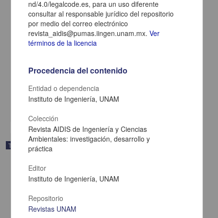
nd/4.0/legalcode.es, para un uso diferente
consultar al responsable jurídico del repositorio
por medio del correo electrónico
revista_aidis@pumas.iingen.unam.mx.
Ver
términos de la licencia
Adecuación de un modelo hidrodinámico para grandes dominios
Procedencia del contenido
Cruz Juárez, Víctor Mauricio de la
2025
Entidad o dependencia
Ingenierías
Instituto de Ingeniería, UNAM
share
Colección
Revista AIDIS de Ingeniería y Ciencias
Ambientales: investigación, desarrollo y
Trabajo de grado
práctica
Editor
Instituto de Ingeniería, UNAM
Repositorio
Revistas UNAM