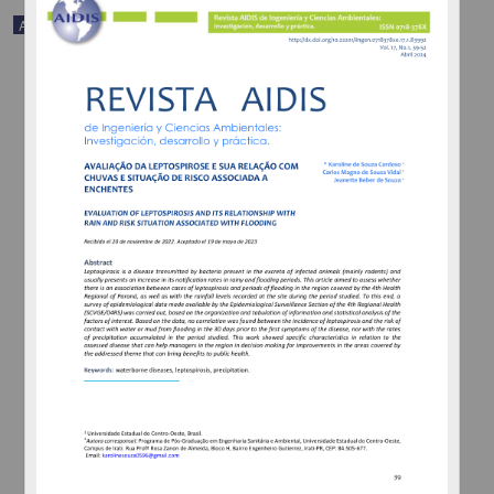
Artículo
Phosphate adsorption study employing a synthesized activated
carbon derived from banana pseudostem
Faria, Moisés de Souza Luz; Lima, Rayra Millene Ribeiro; Superbi
de Sousa, Rita de Cássia; Carraro Borges, Alisson - Instituto de
Ingeniería, UNAM
2025-04-21
Ingenierías