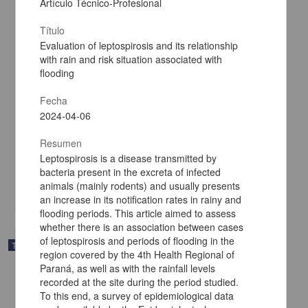
Artículo Técnico-Profesional
Título
Evaluation of leptospirosis and its relationship
with rain and risk situation associated with
flooding
Fecha
2024-04-06
Síntesis enzimática de polipéptidos basados en L-Tirosina en
disolvente eutéctico profundo natural
Resumen
Cuellar Entenza, Yoan Luis
2025
Leptospirosis is a disease transmitted by
Ingenierías
bacteria present in the excreta of infected
animals (mainly rodents) and usually presents
share
an increase in its notification rates in rainy and
flooding periods. This article aimed to assess
whether there is an association between cases
of leptospirosis and periods of flooding in the
Trabajo de grado
region covered by the 4th Health Regional of
Paraná, as well as with the rainfall levels
recorded at the site during the period studied.
To this end, a survey of epidemiological data