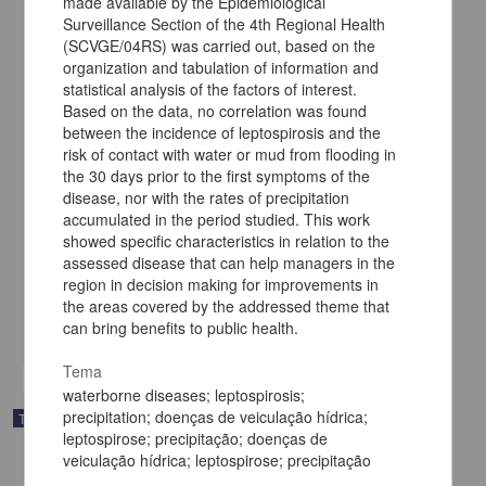
made available by the Epidemiological
Surveillance Section of the 4th Regional Health
(SCVGE/04RS) was carried out, based on the
organization and tabulation of information and
statistical analysis of the factors of interest.
Based on the data, no correlation was found
between the incidence of leptospirosis and the
risk of contact with water or mud from flooding in
the 30 days prior to the first symptoms of the
disease, nor with the rates of precipitation
accumulated in the period studied. This work
Monitoreo en tiempo real de los ciclos de negocio de Estados
Unidos, vía un MFD-FM
showed specific characteristics in relation to the
Campos González, Miguel Ángel
assessed disease that can help managers in the
2025
region in decision making for improvements in
Ingenierías
the areas covered by the addressed theme that
can bring benefits to public health.
share
Tema
waterborne diseases; leptospirosis;
precipitation; doenças de veiculação hídrica;
Trabajo de grado
leptospirose; precipitação; doenças de
veiculação hídrica; leptospirose; precipitação