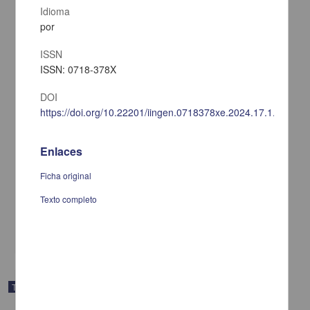
Idioma
por
ISSN
ISSN: 0718-378X
DOI
https://doi.org/10.22201/iingen.0718378xe.2024.17.1.83992
Enlaces
Contaminación por metales y patógenos debido al uso de lodos
estabilizados con CaO para riego en zonas de recarga de acuíferos
Ficha original
Rodríguez Robles, Karen Citlali
2025
Texto completo
Ingenierías
share
Trabajo de grado