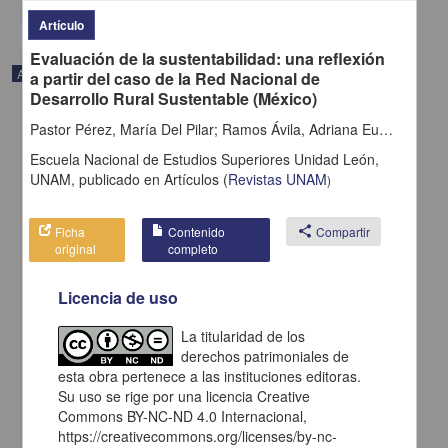
Artículo
Evaluación de la sustentabilidad: una reflexión
Artículo
a partir del caso de la Red Nacional de
Desarrollo Rural Sustentable (México)
Pastor Pérez, María Del Pilar; Ramos Ávila, Adriana Eugenia; Santa María Torres, Armando
Escuela Nacional de Estudios Superiores Unidad León,
UNAM,
publicado en
Artículos
(
Revistas UNAM
)
Ficha
Contenido
share
Compartir
original
completo
Licencia de uso
La titularidad de los
derechos patrimoniales de
Alfredo Ramos Martínez el pintor de las melancolías
esta obra pertenece a las instituciones editoras.
Morales Ruiz, Sylvia - Centro de Investigaciones sobre América
Su uso se rige por una licencia Creative
Latina y el Caribe, UNAM
Commons BY-NC-ND 4.0 Internacional,
2021-02-03
https://creativecommons.org/licenses/by-nc-
Multidisciplina