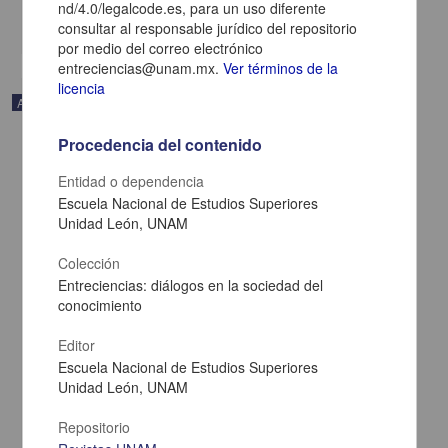
nd/4.0/legalcode.es, para un uso diferente
share
consultar al responsable jurídico del repositorio
por medio del correo electrónico
entreciencias@unam.mx.
Ver términos de la
licencia
Artículo
Procedencia del contenido
Entidad o dependencia
Escuela Nacional de Estudios Superiores
Unidad León, UNAM
Colección
Entreciencias: diálogos en la sociedad del
conocimiento
Editor
Escuela Nacional de Estudios Superiores
Unidad León, UNAM
Testamento poético
Terán Cabero, José Antonio - Centro de Investigaciones sobre
Repositorio
América Latina y el Caribe, UNAM