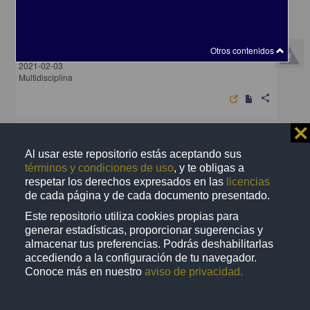
La moneda
Morales Ajubel, Alberto - Centro de Investigaciones sobre América
Otros contenidos
Latina y el Caribe, UNAM
2021-02-03
Multidisciplina
share
⨯
Artículo
Al usar este repositorio estás aceptando sus
términos y condiciones de uso
, y te obligas a
respetar los derechos expresados en las
licencias
de cada página y de cada documento presentado.
Este repositorio utiliza cookies propias para
generar estadísticas, proporcionar sugerencias y
almacenar tus preferencias. Podrás deshabilitarlas
accediendo a la configuración de tu navegador.
Conoce más en nuestro
aviso de privacidad.