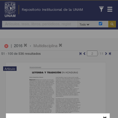
Repositorio Institucional de la UNAM
Todo
|
2016
Multidisciplina
cancel
51 - 100 de
536 resultados
/
11
Artículo