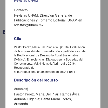
Revistas UNAM
2021-02-03
Multidisciplina
Contacto
share
Revistas UNAM. Dirección General de
Publicaciones y Fomento Editorial, UNAM en
revistas@unam.mx
Artículo
Cita
Pastor Pérez, María Del Pilar, et al. (2016). Evaluación
de la sustentabilidad: una reflexión a partir del caso de
la Red Nacional de Desarrollo Rural Sustentable
(México). Entreciencias: Diálogos en la Sociedad del
Conocimiento; Vol. 4 Núm. 9: Abril - Julio 2016.
Recuperado de
https://repositorio.unam.mx/contenidos/4149111
Descripción del recurso
Autor(es)
Pastor Pérez, María Del Pilar; Ramos Ávila,
Adriana Eugenia; Santa María Torres,
El sentido martiano de la palabra bueno
Armando
Toledo Sande, Luis - Centro de Investigaciones sobre América