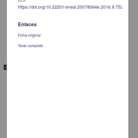
DOI
https://doi.org/10.22201/enesl.20078064e.2016.9.75229
Rodolfo Walsh Cómo contar la verdad para hacer justicia
Alonso, Santiago - Centro de Investigaciones sobre América Latina
y el Caribe, UNAM
Enlaces
2021-02-03
Multidisciplina
Ficha original
share
Texto completo
Artículo