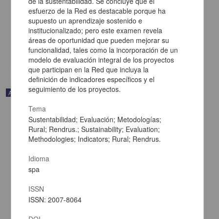
de la sustentabilidad. Se concluye que el
El límite
esfuerzo de la Red es destacable porque ha
Acosta, Delfina - Centro de Investigaciones sobre América Latina y
supuesto un aprendizaje sostenido e
el Caribe, UNAM
institucionalizado; pero este examen revela
2021-02-03
Multidisciplina
áreas de oportunidad que pueden mejorar su
funcionalidad, tales como la incorporación de un
share
modelo de evaluación integral de los proyectos
que participan en la Red que incluya la
definición de indicadores específicos y el
seguimiento de los proyectos.
Artículo
Tema
Sustentabilidad; Evaluación; Metodologías;
Rural; Rendrus.; Sustainability; Evaluation;
Methodologies; Indicators; Rural; Rendrus.
Idioma
spa
ISSN
ISSN: 2007-8064