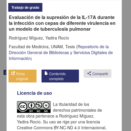
Aguirre Flórez, Mateo; Gómez González, José Fernando; Jiménez
Trabajo de grado
Osorio, Laura Alejandra; Moreno Gómez, Mateo; Moreno Gómez,
Juanita; Rojas Paguanquiza, Karla Liseth; Rojas Paguanquiza,
Evaluación de la supresión de la IL-17A durante
Donald Jehison; Quintero Cabrera, Yuly Mabel; Pantoja Chazatar,
la infección con cepas de diferente virulencia en
Lency Yurani; Moreno Gómez, Germán Alberto - Facultad de
un modelo de tuberculosis pulmonar
Medicina, UNAM
2025-01-05
Rodríguez Míguez, Yadira Rocío
Medicina y Ciencias de la Salud
Facultad de Medicina, UNAM,
Tesis
(
Repositorio de la
share
Dirección General de Bibliotecas y Servicios Digitales de
Información
)
Artículo
Ficha
Contenido
share
Compartir
original
completo
Licencia de uso
La titularidad de los
derechos patrimoniales de
esta obra pertenece a Rodríguez Míguez,
Yadira Rocío. Su uso se rige por una licencia
Creative Commons BY-NC-ND 4.0 Internacional,