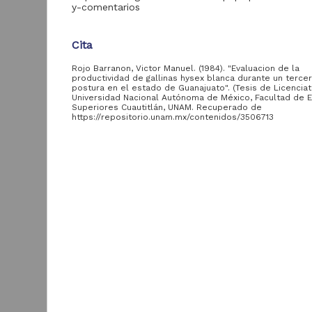
Digitales
y-comentarios
Revista Digital
Innovación en
7
Cita
Ciencia, Tecnología y
Educación
Rojo Barranon, Victor Manuel. (1984). "Evaluacion de la
Publicaciones de la
productividad de gallinas hysex blanca durante un tercer
6
FESC
postura en el estado de Guanajuato". (Tesis de Licenciat
Universidad Nacional Autónoma de México, Facultad de 
Superiores Cuautitlán, UNAM. Recuperado de
https://repositorio.unam.mx/contenidos/3506713
Descripción del recurso
Tipo de
recurso
Autor(es)
Rojo Barranon, Victor Manuel
Trabajo de grado
18,870
A
u
Colaborador(es)
Artículo
273
c
Ortiz Muñiz, Ariel
Video
58
H
Tipo
Registro de
1
Tesis de licenciatura
colección
36
M
universitaria
S
Título
Documentación
Evaluacion de la productividad de gallinas hysex b
académica y de
25
durante un tercer ciclo de postura en el estado d
investigación