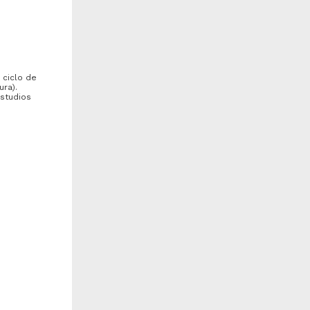
 ciclo de
ura).
Estudios
ccion del doxapram en el
Proyecto para el
so de pentobarbital en
establecimiento de una
anideos
explotacion comercial de...
eras Hernandez, Irene
Villasenor López, Manuel
984
Arturo
edicina y Ciencias de la
1984
alud
Ingenierías
lanca
e