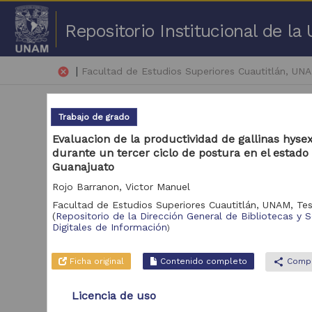
Repositorio Institucional de l
|
cancel
Facultad de Estudios Superiores Cuautitlán, UN
Trabajo de grado
Evaluacion de la productividad de gallinas hyse
durante un tercer ciclo de postura en el estado
Guanajuato
18,
Rojo Barranon, Victor Manuel
Facultad de Estudios Superiores Cuautitlán, UNAM,
Tes
Repositorio
(
Repositorio de la Dirección General de Bibliotecas y S
Tra
Digitales de Información
)
Repositorio de la
Dirección General de
Bibliotecas y
18,870
Ficha original
Contenido completo
share
Compa
Servicios Digitales de
Información
Licencia de uso
Repositorio
Universitario de la