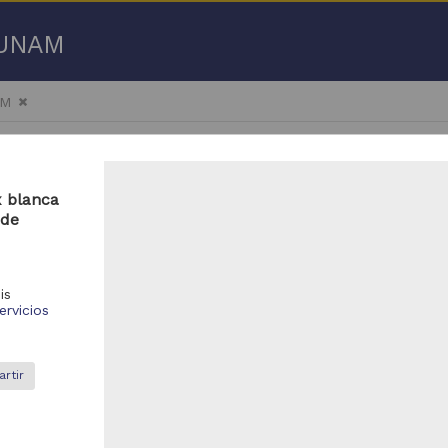
a UNAM
AM
x blanca
 de
601 - 18,650 de
19,276 resultados
is
ervicios
bajo de grado
Trabajo de grado
rtir