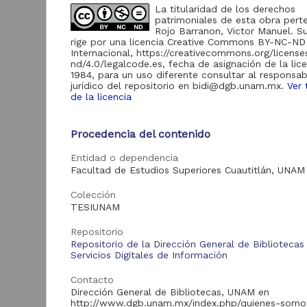
185
La titularidad de los derechos
FES Cuautitlán "RU-
patrimoniales de esta obra pert
FESC"
Rojo Barranon, Victor Manuel. S
Revistas UNAM
rige por una licencia Creative Commons BY-NC-ND
185
Internacional, https://creativecommons.org/licens
Portal de Datos
nd/4.0/legalcode.es, fecha de asignación de la lic
Abiertos UNAM,
1984, para un uso diferente consultar al responsab
36
Colecciones
jurídico del repositorio en bidi@dgb.unam.mx.
Ver 
Universitarias
de la licencia
M
d
c
Procedencia del contenido
en
Acervo
A
Entidad o dependencia
A
Facultad de Estudios Superiores Cuautitlán, UNAM
1
Tesis
18,870
I
Colección
Artículos
185
TESIUNAM
Revista Universitaria
Digital de Ciencias
88
Repositorio
Sociales
Repositorio de la Dirección General de Bibliotecas
Servicios Digitales de Información
Recursos educativos
84
de la FESC
Contacto
Colecciones
Tra
Dirección General de Bibliotecas, UNAM en
Universitarias
36
http://www.dgb.unam.mx/index.php/quienes-somo