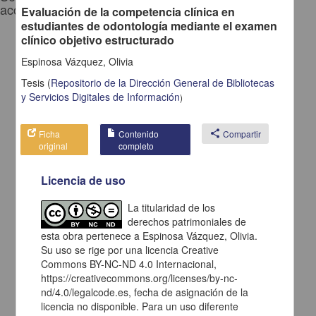
acciones:
Evaluación de la competencia clínica en
estudiantes de odontología mediante el examen
Eliminar los filtros de opciones avanzadas y realizar la búsqueda
clínico objetivo estructurado
nuevamente (
ir a la pagina de inicio
).
Espinosa Vázquez, Olivia
Debido a que el enlace posiblemente haya caducado, realizar
nuevamente la selección de facetas (
ir a la pagina de inicio
).
Tesis
(
Repositorio de la Dirección General de Bibliotecas
y Servicios Digitales de Información
)
Ficha
Contenido
share
Compartir
original
completo
Licencia de uso
La titularidad de los
derechos patrimoniales de
esta obra pertenece a Espinosa Vázquez, Olivia.
Su uso se rige por una licencia Creative
Commons BY-NC-ND 4.0 Internacional,
https://creativecommons.org/licenses/by-nc-
nd/4.0/legalcode.es, fecha de asignación de la
licencia no disponible. Para un uso diferente