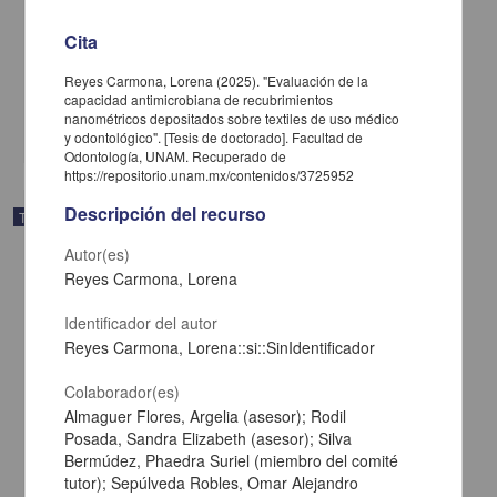
Impacto del diagnóstico de trastorno límite de la personalidad en
mujeres víctimas de violencia de género
Cita
Mendoza Martínez, Alondra Junuen
2025
Reyes Carmona, Lorena (2025). "Evaluación de la
Ciencias Sociales y Económicas,Medicina y Ciencias de la Salud
capacidad antimicrobiana de recubrimientos
nanométricos depositados sobre textiles de uso médico
share
y odontológico". [Tesis de doctorado]. Facultad de
Odontología, UNAM. Recuperado de
https://repositorio.unam.mx/contenidos/3725952
Descripción del recurso
Trabajo de grado
Autor(es)
Reyes Carmona, Lorena
Identificador del autor
Reyes Carmona, Lorena::si::SinIdentificador
Colaborador(es)
Almaguer Flores, Argelia (asesor); Rodil
Posada, Sandra Elizabeth (asesor); Silva
Bermúdez, Phaedra Suriel (miembro del comité
tutor); Sepúlveda Robles, Omar Alejandro