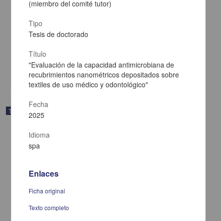
(miembro del comité tutor)
Elaboración y evaluación de películas sublinguales a base de
Tipo
passiflora para el tratamiento de ansiedad
Tesis de doctorado
Rodríguez Lovera, Juan Carlos
2025
Título
Biología y Química,Medicina y Ciencias de la Salud
"Evaluación de la capacidad antimicrobiana de
share
recubrimientos nanométricos depositados sobre
textiles de uso médico y odontológico"
Fecha
Trabajo de grado
2025
Idioma
spa
Enlaces
Ficha original
Texto completo