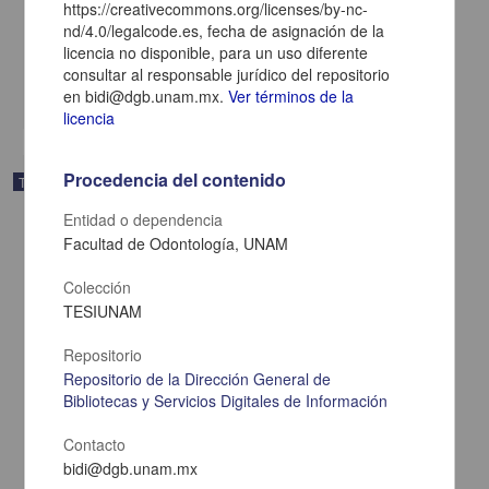
https://creativecommons.org/licenses/by-nc-
Cerqueda Pereda, Juan Carlos
nd/4.0/legalcode.es, fecha de asignación de la
2025
licencia no disponible, para un uso diferente
Biología y Química,Medicina y Ciencias de la Salud
consultar al responsable jurídico del repositorio
share
en bidi@dgb.unam.mx.
Ver términos de la
licencia
Procedencia del contenido
Trabajo de grado
Entidad o dependencia
Facultad de Odontología, UNAM
Colección
TESIUNAM
Repositorio
Repositorio de la Dirección General de
Bibliotecas y Servicios Digitales de Información
Contacto
bidi@dgb.unam.mx