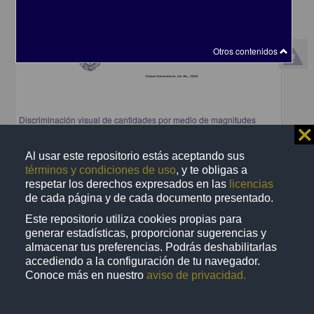
Otros contenidos
Discriminación visual de cantidades por medio de magnitudes
⨯
discretas y continuas: un estudio comparativo entre perros y
humanos
Al usar este repositorio estás aceptando sus
Sole Pi, Mireia Lilit
términos y condiciones de uso
, y te obligas a
2025
Biología y Química,Medicina y Ciencias de la Salud
respetar los derechos expresados en las
licencias
de cada página y de cada documento presentado.
share
Este repositorio utiliza cookies propias para
generar estadísticas, proporcionar sugerencias y
almacenar tus preferencias. Podrás deshabilitarlas
Trabajo de grado
accediendo a la configuración de tu navegador.
Conoce más en nuestro
aviso de privacidad.