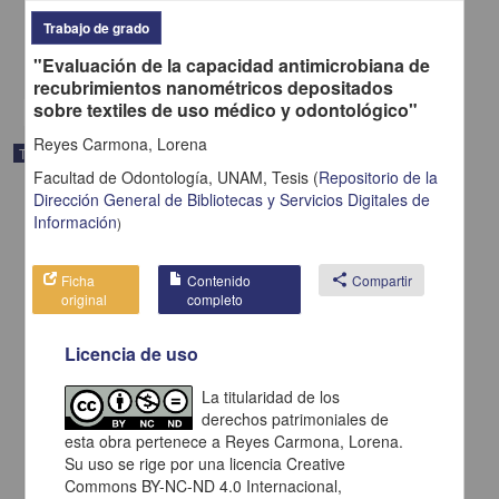
2025
Trabajo de grado
Medicina y Ciencias de la Salud
"Evaluación de la capacidad antimicrobiana de
share
recubrimientos nanométricos depositados
sobre textiles de uso médico y odontológico"
Reyes Carmona, Lorena
Trabajo de grado
Facultad de Odontología, UNAM,
Tesis
(
Repositorio de la
Dirección General de Bibliotecas y Servicios Digitales de
Información
)
Ficha
Contenido
share
Compartir
original
completo
Licencia de uso
La titularidad de los
derechos patrimoniales de
esta obra pertenece a Reyes Carmona, Lorena.
Su uso se rige por una licencia Creative
Estrategia de obtención y mantenimiento del oficio de
Commons BY-NC-ND 4.0 Internacional,
reconocimiento de un medicamento huérfano