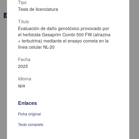
Tipo
Tesis de licenciatura
Artículo
Título
Evaluación de daño genotóxico provocado por
el herbicida Gesaprim Combi 500 FW (atrazina
+ terbutrina) mediante el ensayo cometa en la
línea celular NL-20
Fecha
2025
Idioma
spa
Enlaces
Calibrating density functionals with DMol3 applied on lithium oxide
battery
Ficha original
Pacheco-Sánchez, Juan Horacio; Vera García, A.; Desales
Guzmán, L. A.; Zaragoza, I.-P. - Facultad de Ciencias, UNAM;
Texto completo
Sociedad Mexicana de Física
2025-01-01