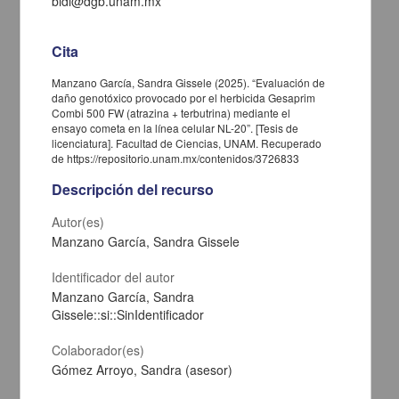
bidi@dgb.unam.mx
Cita
Manzano García, Sandra Gissele (2025). “Evaluación de
daño genotóxico provocado por el herbicida Gesaprim
Combi 500 FW (atrazina + terbutrina) mediante el
ensayo cometa en la línea celular NL-20”. [Tesis de
licenciatura]. Facultad de Ciencias, UNAM. Recuperado
de https://repositorio.unam.mx/contenidos/3726833
Descripción del recurso
Autor(es)
Numerical simulation of electromagnetically driven flow and
Manzano García, Sandra Gissele
temperature distribution inside an electric arc furnace with two non-
parallel electrodes
Identificador del autor
Herrera Ortega, Mario; Ramos-Banderas, J. A.; Hernández-
Manzano García, Sandra
Bocanegra, C. A.; Beltrán, Alberto - Facultad de Ciencias, UNAM;
Gissele::si::SinIdentificador
Sociedad Mexicana de Física
2025-01-01
Físico Matemáticas y Ciencias de la Tierra
Colaborador(es)
Gómez Arroyo, Sandra (asesor)
share