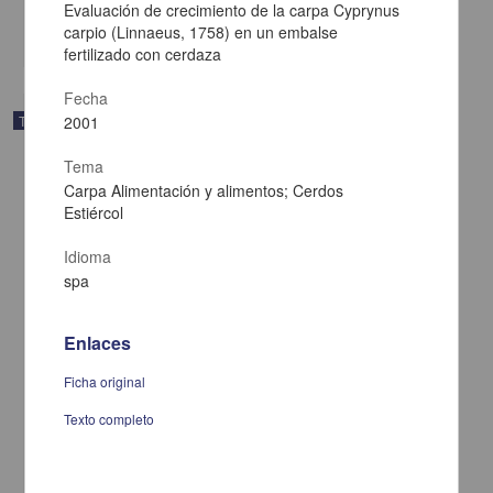
Evaluación de crecimiento de la carpa Cyprynus
carpio (Linnaeus, 1758) en un embalse
share
fertilizado con cerdaza
Fecha
Trabajo de grado
2001
Tema
Carpa Alimentación y alimentos; Cerdos
Estiércol
Idioma
spa
Enlaces
Ficha original
Texto completo
Rediseño de un concepto de comunicacion interna : revista Bigs
Rosales Villa, Luis Fernando
2001