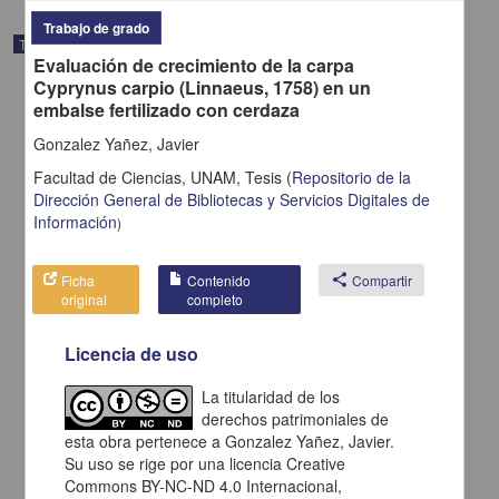
Trabajo de grado
Trabajo de grado
Evaluación de crecimiento de la carpa
Cyprynus carpio (Linnaeus, 1758) en un
embalse fertilizado con cerdaza
Gonzalez Yañez, Javier
Facultad de Ciencias, UNAM,
Tesis
(
Repositorio de la
Dirección General de Bibliotecas y Servicios Digitales de
Información
)
Ficha
Contenido
share
Compartir
original
completo
Licencia de uso
La jurisprudencia de los tribunales administrativos naturaleza
juridica de excepcion
La titularidad de los
Estrada Reyes, Alejandro Francisco
derechos patrimoniales de
2001
esta obra pertenece a Gonzalez Yañez, Javier.
Ciencias Sociales y Económicas
Su uso se rige por una licencia Creative
Commons BY-NC-ND 4.0 Internacional,
share