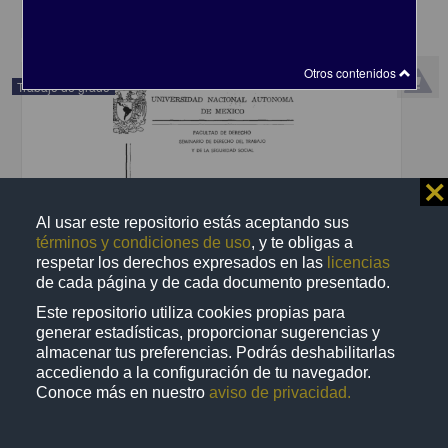
share
Otros contenidos
Trabajo de grado
⨯
Al usar este repositorio estás aceptando sus
términos y condiciones de uso
, y te obligas a
respetar los derechos expresados en las
licencias
de cada página y de cada documento presentado.
Este repositorio utiliza cookies propias para
generar estadísticas, proporcionar sugerencias y
almacenar tus preferencias. Podrás deshabilitarlas
accediendo a la configuración de tu navegador.
Ineficacia del aviso de despido y propuesta de modificaciones a la
Conoce más en nuestro
aviso de privacidad.
Ley federal del trabajo para mejorar su aplicacion
Gomez Torres, Pedro
2001