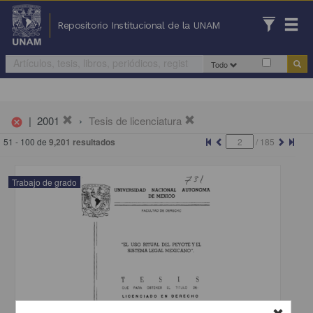
Repositorio Institucional de la UNAM
Todo
|
2001
Tesis de licenciatura
cancel
51 - 100 de
9,201 resultados
/
185
Trabajo de grado