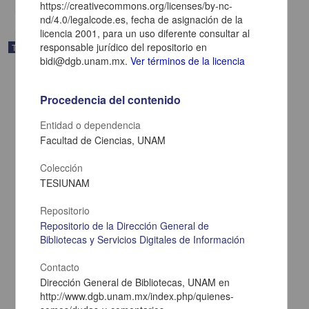
https://creativecommons.org/licenses/by-nc-
nd/4.0/legalcode.es, fecha de asignación de la
licencia 2001, para un uso diferente consultar al
responsable jurídico del repositorio en
Trabajo de grado
bidi@dgb.unam.mx.
Ver términos de la licencia
Procedencia del contenido
Entidad o dependencia
Facultad de Ciencias, UNAM
Colección
TESIUNAM
Repositorio
Repositorio de la Dirección General de
Bibliotecas y Servicios Digitales de Información
Relaciones bilaterales Mexico-India de 1951 a 2000
Ruelas Valdes, Diana Maria
Contacto
2001
Dirección General de Bibliotecas, UNAM en
Ciencias Sociales y Económicas
http://www.dgb.unam.mx/index.php/quienes-
share