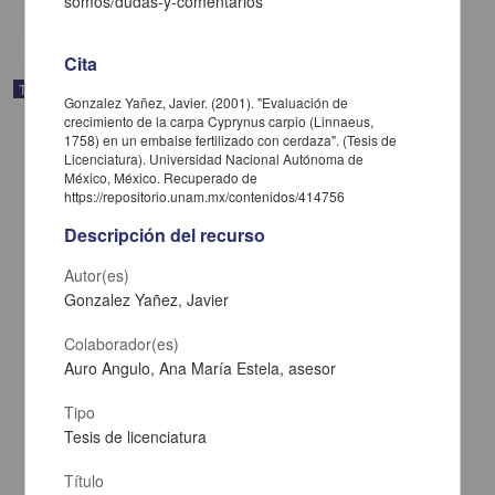
somos/dudas-y-comentarios
Cita
Trabajo de grado
Gonzalez Yañez, Javier. (2001). "Evaluación de
crecimiento de la carpa Cyprynus carpio (Linnaeus,
1758) en un embalse fertilizado con cerdaza". (Tesis de
Licenciatura). Universidad Nacional Autónoma de
México, México. Recuperado de
https://repositorio.unam.mx/contenidos/414756
Descripción del recurso
Autor(es)
Gonzalez Yañez, Javier
Colaborador(es)
Auro Angulo, Ana María Estela, asesor
Tipo
Necesidades educativas especiales y violencia en la familia
Segovia Hernandez
Tesis de licenciatura
Ramirez Vargas, Viviana
2001
Título
Ciencias Sociales y Económicas