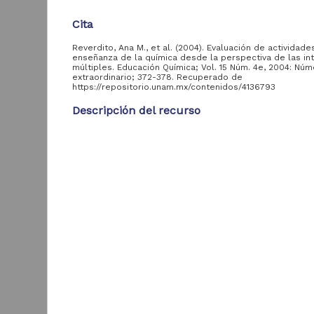
Entidad
Cita
aportante
de la UNAM
Reverdito, Ana M., et al. (2004). Evaluación de actividade
enseñanza de la química desde la perspectiva de las int
múltiples. Educación Química; Vol. 15 Núm. 4e, 2004: Nú
Facultad de Ciencias,
extraordinario; 372-378. Recuperado de
149
UNAM
https://repositorio.unam.mx/contenidos/4136793
Instituto de
Descripción del recurso
Investigaciones
134
Jurídicas, UNAM
Autor(es)
Instituto de
Reverdito, Ana M.; Lorenzo, María Gabriela
Investigaciones
133
Filológicas, UNAM
Tipo
Artículo de Investigación
Centro de
H
Investigaciones sobre
78
Título
América Latina y el
Caribe, UNAM
Evaluación de actividades para la enseñanza de la
desde la perspectiva de las inteligencias múltiples
W
Instituto de
71
Q
Geofísica, UNAM
Fecha
2
2018-08-25
B
Facultad de Química,
70
UNAM
Resumen
Instituto de
El éxito en la universidad depende en gran medida,