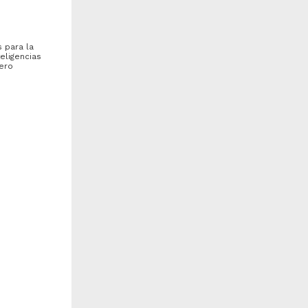
s para la
eligencias
mero
enry Cavendish
Teaching engineering at a
research university. Problems
and possibilities
 química
isniak, Jaime - Facultad de
Felder, Richard M. - Facultad
uímica, UNAM
de Química, UNAM
018-08-25
2018-08-25
iología y Química
Biología y Química
 de la