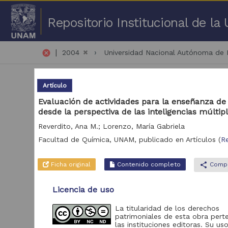
Repositorio Institucional de l
|
cancel
2004
Universidad Nacional Autónoma de
Artículo
Evaluación de actividades para la enseñanza de
desde la perspectiva de las inteligencias múltip
Reverdito, Ana M.; Lorenzo, María Gabriela
51 
Facultad de Química, UNAM,
publicado en
Artículos
(
R
Repositorio
Art
Ficha original
Contenido completo
share
Compa
Revistas UNAM
1,398
Licencia de uso
La titularidad de los derechos
Acervo
patrimoniales de esta obra pert
las instituciones editoras. Su uso