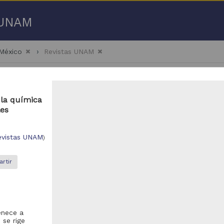
a UNAM
 México
Revistas UNAM
 la química
les
- 100 de
1,398 resultados
evistas UNAM
)
ículo
Artículo
rtir
enece a
 se rige