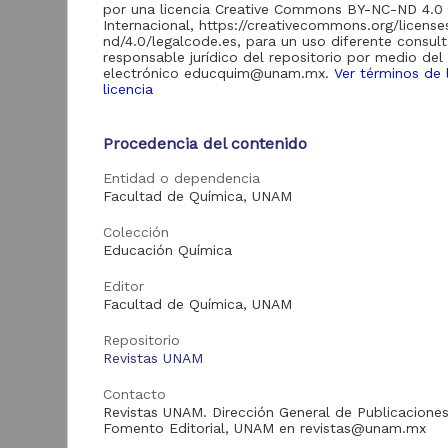
por una licencia Creative Commons BY-NC-ND 4.0
Artículos
1,398
Internacional, https://creativecommons.org/licens
nd/4.0/legalcode.es, para un uso diferente consult
responsable jurídico del repositorio por medio del
electrónico educquim@unam.mx.
Ver términos de 
licencia
Tipo de
recurso
Procedencia del contenido
Artículo
1,398
L
e
Entidad o dependencia
u
Facultad de Química, UNAM
C
Tipo de
Colección
F
contenido
Educación Química
2
B
Editor
Artículo de
1,201
Facultad de Química, UNAM
Investigación
Artículo Técnico-
Repositorio
132
Profesional
Revistas UNAM
Artículo de
65
Contacto
Divulgación
Revistas UNAM. Dirección General de Publicaciones
Fomento Editorial, UNAM en revistas@unam.mx
Art