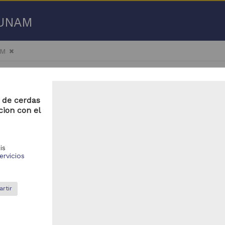
a UNAM
AM
 de cerdas
cion con el
601 - 18,650 de
19,276 resultados
is
ervicios
bajo de grado
Trabajo de grado
rtir