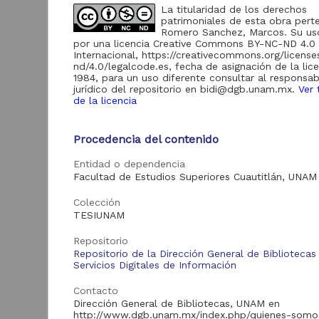
185
La titularidad de los derechos
FES Cuautitlán "RU-
patrimoniales de esta obra pert
FESC"
Romero Sanchez, Marcos. Su uso
Revistas UNAM
por una licencia Creative Commons BY-NC-ND 4.0
185
Internacional, https://creativecommons.org/licens
Portal de Datos
nd/4.0/legalcode.es, fecha de asignación de la lic
Abiertos UNAM,
1984, para un uso diferente consultar al responsab
36
Colecciones
jurídico del repositorio en bidi@dgb.unam.mx.
Ver 
Universitarias
de la licencia
M
d
c
Procedencia del contenido
en
Acervo
A
Entidad o dependencia
A
Facultad de Estudios Superiores Cuautitlán, UNAM
1
Tesis
18,870
I
Colección
Artículos
185
TESIUNAM
Revista Universitaria
Digital de Ciencias
88
Repositorio
Sociales
Repositorio de la Dirección General de Bibliotecas
Servicios Digitales de Información
Recursos educativos
84
de la FESC
Contacto
Colecciones
Tra
Dirección General de Bibliotecas, UNAM en
Universitarias
36
http://www.dgb.unam.mx/index.php/quienes-somo