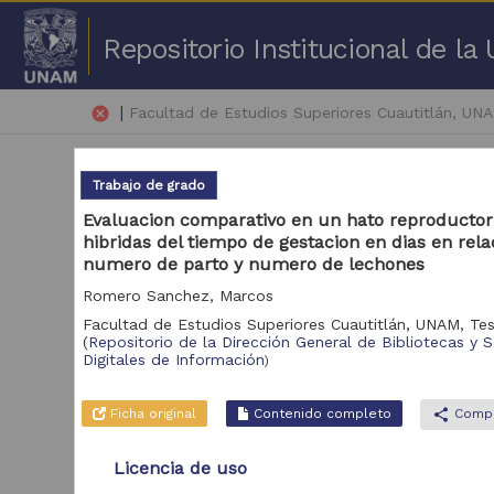
Repositorio Institucional de l
|
cancel
Facultad de Estudios Superiores Cuautitlán, UN
Trabajo de grado
Evaluacion comparativo en un hato reproductor
hibridas del tiempo de gestacion en dias en rela
numero de parto y numero de lechones
18,
Romero Sanchez, Marcos
Facultad de Estudios Superiores Cuautitlán, UNAM,
Tes
Repositorio
(
Repositorio de la Dirección General de Bibliotecas y S
Tra
Digitales de Información
)
Repositorio de la
Dirección General de
Bibliotecas y
18,870
Ficha original
Contenido completo
share
Compa
Servicios Digitales de
Información
Licencia de uso
Repositorio
Universitario de la