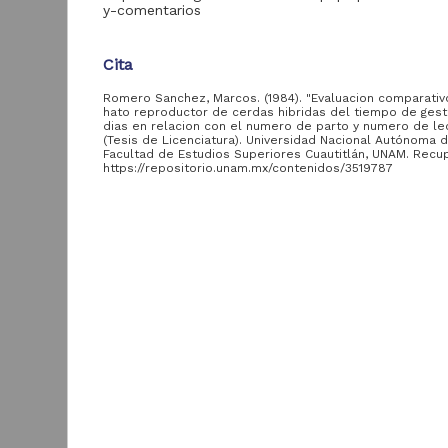
Digitales
y-comentarios
Revista Digital
Innovación en
7
Cita
Ciencia, Tecnología y
Educación
Romero Sanchez, Marcos. (1984). "Evaluacion comparativ
Publicaciones de la
hato reproductor de cerdas hibridas del tiempo de gest
6
FESC
dias en relacion con el numero de parto y numero de le
(Tesis de Licenciatura). Universidad Nacional Autónoma 
Facultad de Estudios Superiores Cuautitlán, UNAM. Rec
https://repositorio.unam.mx/contenidos/3519787
Descripción del recurso
Tipo de
recurso
Autor(es)
Romero Sanchez, Marcos
Trabajo de grado
18,870
A
u
Colaborador(es)
Artículo
273
c
Velasco Jimenez, Mario Alberto
Video
58
H
Tipo
Registro de
1
Tesis de licenciatura
colección
36
M
universitaria
S
Título
Documentación
Evaluacion comparativo en un hato reproductor d
académica y de
25
hibridas del tiempo de gestacion en dias en relaci
investigación