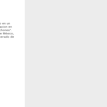
o en un
acion en
chones".
de México,
uperado de
ccion del doxapram en el
Proyecto para el
so de pentobarbital en
establecimiento de una
anideos
explotacion comercial de...
eras Hernandez, Irene
Villasenor López, Manuel
984
Arturo
edicina y Ciencias de la
1984
alud
Ingenierías
e cerdas
on con el