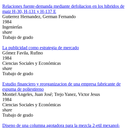
Relaciones fuente-demanda mediante defoliacion en los hibridos de
maiz H-30, H-131 y H-137 E
Gutierrez Hernandez, German Fernando
1984
Ingenierías
share
Trabajo de grado
La publicidad como estrategia de mercado
Gómez Favila, Rufino
1984
Ciencias Sociales y Económicas
share
Trabajo de grado
Estudio financiero y reorganizacion de una empresa fabricante de
espuma de poliestireno
Montiel Angeles, Juan José; Trejo Yanez, Victor Jesus
1984
Ciencias Sociales y Económicas
share
Trabajo de grado
Diseno de una columna agotadora para la mezcla 2-etil mexanol-