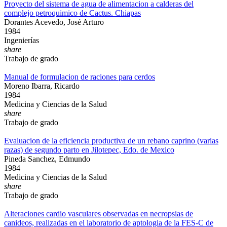
Proyecto del sistema de agua de alimentacion a calderas del
complejo petroquimico de Cactus. Chiapas
Dorantes Acevedo, José Arturo
1984
Ingenierías
share
Trabajo de grado
Manual de formulacion de raciones para cerdos
Moreno Ibarra, Ricardo
1984
Medicina y Ciencias de la Salud
share
Trabajo de grado
Evaluacion de la eficiencia productiva de un rebano caprino (varias
razas) de segundo parto en Jilotepec, Edo. de Mexico
Pineda Sanchez, Edmundo
1984
Medicina y Ciencias de la Salud
share
Trabajo de grado
Alteraciones cardio vasculares observadas en necropsias de
canideos, realizadas en el laboratorio de aptologia de la FES-C de