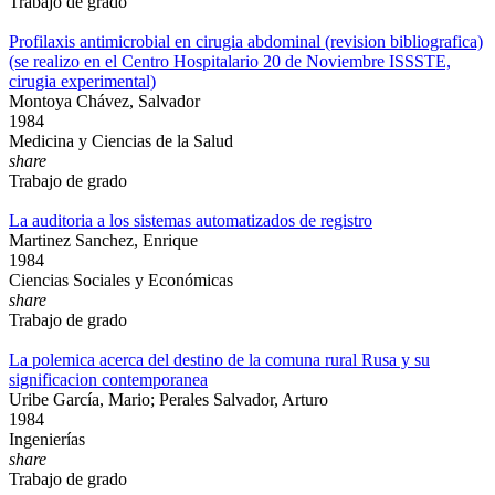
Trabajo de grado
Profilaxis antimicrobial en cirugia abdominal (revision bibliografica)
(se realizo en el Centro Hospitalario 20 de Noviembre ISSSTE,
cirugia experimental)
Montoya Chávez, Salvador
1984
Medicina y Ciencias de la Salud
share
Trabajo de grado
La auditoria a los sistemas automatizados de registro
Martinez Sanchez, Enrique
1984
Ciencias Sociales y Económicas
share
Trabajo de grado
La polemica acerca del destino de la comuna rural Rusa y su
significacion contemporanea
Uribe García, Mario; Perales Salvador, Arturo
1984
Ingenierías
share
Trabajo de grado