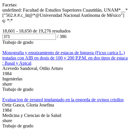
Facetas:
undefined: Facultad de Estudios Superiores Cuautitlán, UNAM*__*
["502.#.#.c_lit@*@Universidad Nacional Autónoma de México"]
q: *:*
18,601 - 18,650 de
19,276 resultados
/
386
Trabajo de grado
Monografia y enraizamiento de estacas de higuera (Ficus carica L.)
tratadas con AIB en dosis de 100 y 200 P.P.M. en dos tipos de estaca
: Basal y Apical
Acevedo Sandoval, Otilio Arturo
1984
Ingenierías
share
Trabajo de grado
Evaluacion de zeranol implantado en la engorda de ovinos criollos
Ortiz Gasca, Gloria Josefina
1984
Medicina y Ciencias de la Salud
share
Trabajo de grado