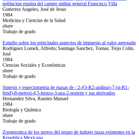
poblacion equina del campo militar general Francisco Villa
Gutierrez Angeles, José de Jesus
1984
Medicina y Ciencias de la Salud
share
Trabajo de grado
Estudio sobre los principales aspectos de impuesto al valor agregado
Rodriguez Lomeli, Alfredo; Santiago Sanchez, Tomas; Trejo Colin,
José
1984
Ciencias Sociales y Económicas
share
Trabajo de grado
Sintesis y espectometria de masas de : 2-(O-R2-anilina)-7-(p-R1-
fenil)-8-metoxi-4,5-benzo-3-aza-2-nonem y sus derivados
Hernandez Silva, Ramiro Manuel
1984
Biología y Química
share
Trabajo de grado
Zoognostica de los perros del grupo de trabajo razas existentes en la
Republica Mexicana