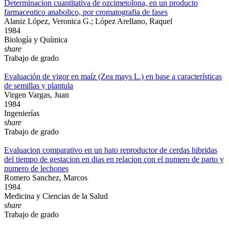
Determinacion cuantitativa de ozcimetolona, en un producto
farmaceutico anabolico, por cromatografia de fases
Alaniz López, Veronica G.; López Arellano, Raquel
1984
Biología y Química
share
Trabajo de grado
Evaluación de vigor en maíz (Zea mays L.) en base a características
de semillas y plantula
Virgen Vargas, Juan
1984
Ingenierías
share
Trabajo de grado
Evaluacion comparativo en un hato reproductor de cerdas hibridas
del tiempo de gestacion en dias en relacion con el numero de parto y
numero de lechones
Romero Sanchez, Marcos
1984
Medicina y Ciencias de la Salud
share
Trabajo de grado