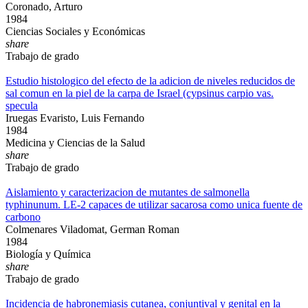
Coronado, Arturo
1984
Ciencias Sociales y Económicas
share
Trabajo de grado
Estudio histologico del efecto de la adicion de niveles reducidos de
sal comun en la piel de la carpa de Israel (cypsinus carpio vas.
specula
Iruegas Evaristo, Luis Fernando
1984
Medicina y Ciencias de la Salud
share
Trabajo de grado
Aislamiento y caracterizacion de mutantes de salmonella
typhinunum. LE-2 capaces de utilizar sacarosa como unica fuente de
carbono
Colmenares Viladomat, German Roman
1984
Biología y Química
share
Trabajo de grado
Incidencia de habronemiasis cutanea, conjuntival y genital en la