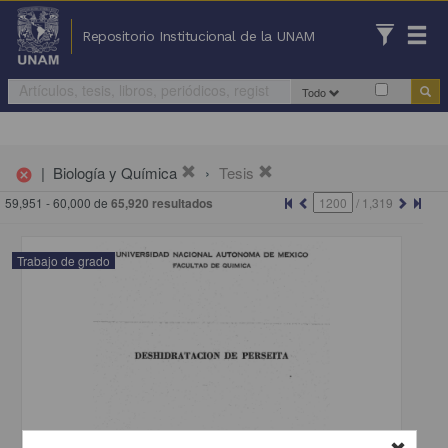
Repositorio Institucional de la UNAM
Todo
|
Biología y Química
Tesis
cancel
59,951 - 60,000 de
65,920 resultados
/
1,319
Trabajo de grado