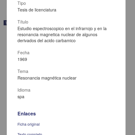
Tipo
Tesis de licenciatura
Título
Trabajo de grado
Estudio espectroscopico en el infrarrojo y en la
resonancia magnetica nuclear de algunos
derivados del acido carbamico
Fecha
1969
Tema
Resonancia magnética nuclear
Idioma
spa
Aplicacion del diseño de experimentos en la galvanoplastia
Enlaces
Galvan Uriarte, Pedro S.
1969
Ficha original
Biología y Química
Texto completo