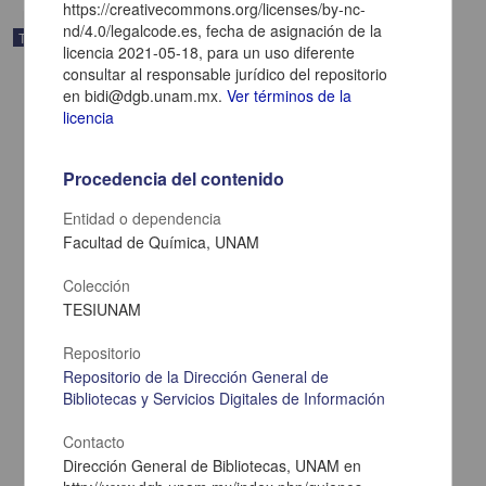
https://creativecommons.org/licenses/by-nc-
nd/4.0/legalcode.es, fecha de asignación de la
Trabajo de grado
licencia 2021-05-18, para un uso diferente
consultar al responsable jurídico del repositorio
en bidi@dgb.unam.mx.
Ver términos de la
licencia
Procedencia del contenido
Entidad o dependencia
Facultad de Química, UNAM
Colección
TESIUNAM
Repositorio
Diseno de tuberias para flujo mixto en sistemas gas-liquido
Repositorio de la Dirección General de
Rodriguez Diez, José
Bibliotecas y Servicios Digitales de Información
1969
Biología y Química
Contacto
share
Dirección General de Bibliotecas, UNAM en