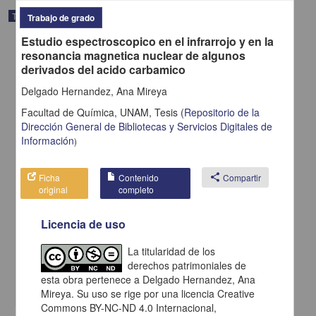
Trabajo de grado
Trabajo de grado
Estudio espectroscopico en el infrarrojo y en la
resonancia magnetica nuclear de algunos
derivados del acido carbamico
Delgado Hernandez, Ana Mireya
Facultad de Química, UNAM,
Tesis
(
Repositorio de la
Dirección General de Bibliotecas y Servicios Digitales de
Información
)
Ficha
Contenido
share
Compartir
original
completo
Licencia de uso
Influencia de la modernizacion en algunos aspectos motivacionales
Herrera Speziale, Enrique H.
1969
La titularidad de los
Biología y Química
derechos patrimoniales de
esta obra pertenece a Delgado Hernandez, Ana
share
Mireya. Su uso se rige por una licencia Creative
Commons BY-NC-ND 4.0 Internacional,