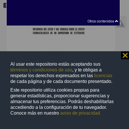
Trabajo de grado
Otros contenidos
⨯
Al usar este repositorio estás aceptando sus
términos y condiciones de uso
, y te obligas a
respetar los derechos expresados en las
licencias
de cada página y de cada documento presentado.
Influencia del ester y del vehiculo sobre el efecto farmacologico de
Este repositorio utiliza cookies propias para
un supositorio de esteroide
generar estadísticas, proporcionar sugerencias y
Raimond-Kedilhac N., Edwin
almacenar tus preferencias. Podrás deshabilitarlas
1969
accediendo a la configuración de tu navegador.
Biología y Química
Conoce más en nuestro
aviso de privacidad.
share