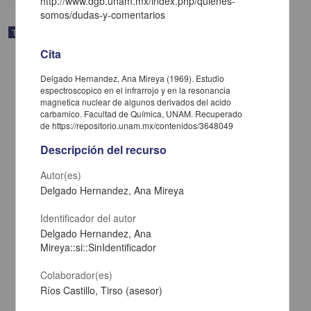
http://www.dgb.unam.mx/index.php/quienes-
somos/dudas-y-comentarios
Trabajo de grado
Cita
Delgado Hernandez, Ana Mireya (1969). Estudio
espectroscopico en el infrarrojo y en la resonancia
magnetica nuclear de algunos derivados del acido
carbamico. Facultad de Química, UNAM. Recuperado
de https://repositorio.unam.mx/contenidos/3648049
Descripción del recurso
Autor(es)
Delgado Hernandez, Ana Mireya
Identificador del autor
Delgado Hernandez, Ana
Estudio sobre seguridad e higiene en la industria de la
Mireya::si::SinIdentificador
galvanoplastia
Gonzalez Martinez, Emilio
Colaborador(es)
1969
Biología y Química
Ríos Castillo, Tirso (asesor)
share