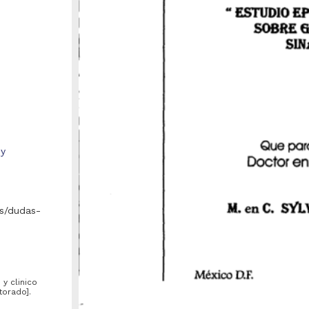
 y
s/dudas-
y clinico
torado].