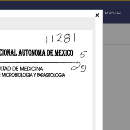
Inicio
Normatividad
de la Salud
 y/o hospitales"
Todo
.
 nuevamente (
ir a la pagina de inicio
).
vamente la selección de facetas (
ir a