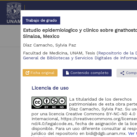
Repositorio Institucional de l
Trabajo de grado
Estudio epidemiologico y clinico sobre gnathos
|
cancel
Repositorio de la Dirección General de Bibliotec
Sinaloa, Mexico
Coordinación General de Estudios de Posgrado, 
Díaz Camacho, Sylvia Paz
Facultad de Medicina, UNAM,
Tesis
(
Repositorio de la 
General de Bibliotecas y Servicios Digitales de Informa
Ficha original
Contenido completo
share
Compa
Licencia de uso
N
La titularidad de los derechos
patrimoniales de esta obra pert
Se 
Díaz Camacho, Sylvia Paz. Su uso
por una licencia Creative Commons BY-NC-ND 4.0
Internacional, https://creativecommons.org/licens
nd/4.0/legalcode.es, fecha de asignación de la lic
disponible. Para un uso diferente consultar al res
jurídico del repositorio en bidi@dgb.unam.mx.
Ver 