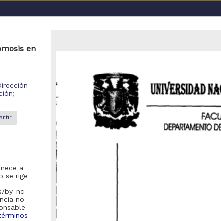
a UNAM
tomosis en
as y Servicios Digitales de Información
Medicina y Ciencias 
UNAM
Tesis de doctorado
"diseño eléctrico en clinicas
Dirección
ción
)
rtir
o se encontraron registros
enece a
recomienda realizar una de las siguientes acciones:
 se rige
es/by-nc-
Eliminar los filtros de opciones avanzadas y realizar la búsqueda
encia no
ponsable
Debido a que el enlace posiblemente haya caducado, realizar nue
términos
la pagina de inicio
).