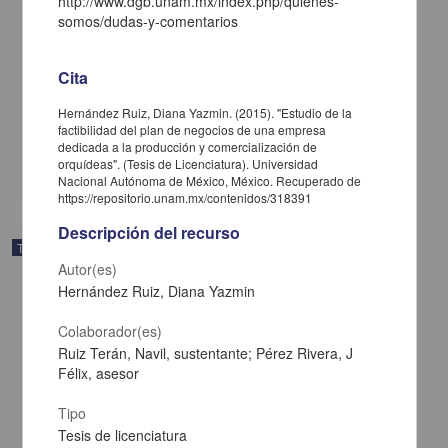
http://www.dgb.unam.mx/index.php/quienes-
somos/dudas-y-comentarios
La guerra en la republica de Platón: de la necesidad de la
Cita
justificación y legitimación de una campaña invasiva
Pita Ortega, Guillermo
Hernández Ruiz, Diana Yazmin. (2015). "Estudio de la
2015
factibilidad del plan de negocios de una empresa
Ciencias Sociales y Económicas
dedicada a la producción y comercialización de
orquídeas". (Tesis de Licenciatura). Universidad
share
Nacional Autónoma de México, México. Recuperado de
https://repositorio.unam.mx/contenidos/318391
Descripción del recurso
Trabajo de grado
Autor(es)
Hernández Ruiz, Diana Yazmin
Colaborador(es)
Ruiz Terán, Navil, sustentante; Pérez Rivera, J
Félix, asesor
Tipo
Tesis de licenciatura