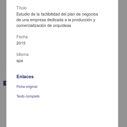
Título
Estudio de la factibilidad del plan de negocios
de una empresa dedicada a la producción y
comercialización de orquídeas
El programa Fondo Bienestar de Coinversión Social del estado de
Oaxaca : una experiencia de política social de un gobierno de
alternancia 2011-2016
Fecha
Sánchez Piña, Leobardo
2015
2015
Ciencias Sociales y Económicas
Idioma
spa
share
Enlaces
Trabajo de grado
Ficha original
Texto completo