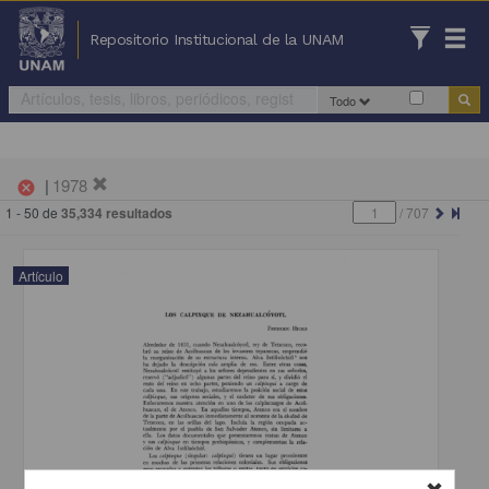
Repositorio Institucional de la UNAM
Todo
|
1978
cancel
1 - 50 de
35,334 resultados
/
707
Artículo