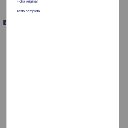
Ficha original
Texto completo
Artículo
Sobre Anncharlott Eschmann, Das Religiöse Geschichtsbild der
Azteken
Uchmany, Eva Alexandra - Instituto de Investigaciones Históricas,
UNAM
2022-10-27