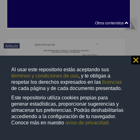
Y Sánchez, Ricardo J. Padilla - Instituto de Geología, UNAM
2019-04-30
Físico Matemáticas y Ciencias de la Tierra
share
Otros contenidos
Artículo
⨯
Al usar este repositorio estás aceptando sus
términos y condiciones de uso
, y te obligas a
respetar los derechos expresados en las
licencias
de cada página y de cada documento presentado.
Este repositorio utiliza cookies propias para
generar estadísticas, proporcionar sugerencias y
almacenar tus preferencias. Podrás deshabilitarlas
accediendo a la configuración de tu navegador.
Conoce más en nuestro
aviso de privacidad.
Reinterpretación tectónica del Esquisto Granjeno de Ciudad