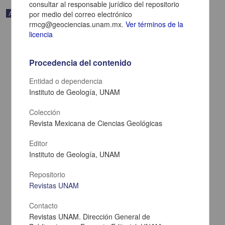
consultar al responsable jurídico del repositorio
Artículo
por medio del correo electrónico
rmcg@geociencias.unam.mx.
Ver términos de la
licencia
Procedencia del contenido
Entidad o dependencia
Instituto de Geología, UNAM
Colección
Revista Mexicana de Ciencias Geológicas
Editor
Instituto de Geología, UNAM
Exhortación del padre que así amonesta a su hijo casado, Tlazopilli
García Quintana, Josefina - Instituto de Investigaciones Históricas,
Repositorio
UNAM
Revistas UNAM
2022-10-27
Artes y Humanidades
Contacto
share
Revistas UNAM. Dirección General de