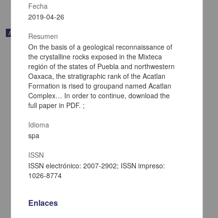
Fecha
2019-04-26
Artículo
Resumen
On the basis of a geological reconnaissance of
the crystalline rocks exposed in the Mixteca
región of the states of Puebla and northwestern
Oaxaca, the stratigraphic rank of the Acatlan
Formation is rised to groupand named Acatlan
Complex… In order to continue, download the
full paper in PDF. ;
Idioma
spa
ISSN
ISSN electrónico: 2007-2902; ISSN impreso:
1026-8774
Un texto en nahua pipil de Guatemala, siglo XVII
León Portilla, Miguel - Instituto de Investigaciones Históricas, UNAM
2022-10-27
Enlaces
Artes y Humanidades
share