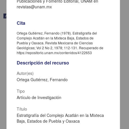
Publicaciones y Fomento Editorial, UNAM en
revistas@unam.mx
Artículo
Cita
Ortega Gutiérrez, Fernando (1978). Estratigrafía del
Complejo Acatlán en la Mixteca Baja, Estados de
Puebla y Oaxaca. Revista Mexicana de Ciencias
Geológicas; Vol 2 No 2, 1978; 112-131. Recuperado de
https://repositorio.unam.mx/contenidos/4122653
Descripción del recurso
Autor(es)
Ortega Gutiérrez, Fernando
Tipo
Artículo de Investigación
Un huehuetlatolli desconocido, de la Biblioteca Nacional de México
Baudot, Georges - Instituto de Investigaciones Históricas, UNAM
Título
2022-10-27
Estratigrafía del Complejo Acatlán en la Mixteca
Artes y Humanidades
Baja, Estados de Puebla y Oaxaca
share