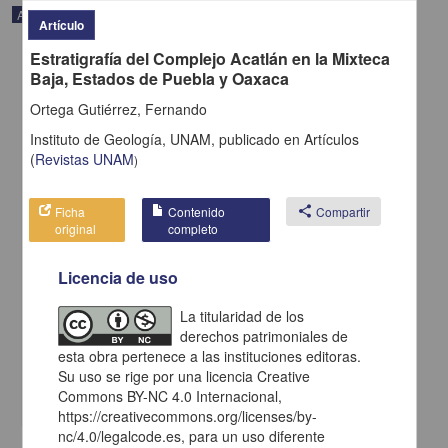
Artículo
Artículo
Estratigrafía del Complejo Acatlán en la Mixteca
Baja, Estados de Puebla y Oaxaca
Ortega Gutiérrez, Fernando
Instituto de Geología, UNAM,
publicado en
Artículos
(
Revistas UNAM
)
Ficha
Contenido
share
Compartir
original
completo
Licencia de uso
Volumen 13: una toma de conciencia
La titularidad de los
León Portilla, Miguel - Instituto de Investigaciones Históricas, UNAM
derechos patrimoniales de
2022-10-27
esta obra pertenece a las instituciones editoras.
Artes y Humanidades
Su uso se rige por una licencia Creative
share
Commons BY-NC 4.0 Internacional,
https://creativecommons.org/licenses/by-
nc/4.0/legalcode.es, para un uso diferente