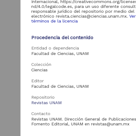
Bibliotecas y
415
Internacional, https://creativecommons.org/licens
Servicios Digitales de
nd/4.0/legalcode.es, para un uso diferente consult
Información
responsable jurídico del repositorio por medio del
electrónico revista.ciencias@ciencias.unam.mx.
Ver
Revistas UNAM
141
términos de la licencia
Procedencia del contenido
Acervo
Entidad o dependencia
F
Facultad de Ciencias, UNAM
Colecciones
Universitarias
2,884
Colección
Digitales
F
Ciencias
F
Tesis
415
2
Editor
Artículos
141
M
Facultad de Ciencias, UNAM
Repositorio
Revistas UNAM
Tipo de
recurso
Contacto
Revistas UNAM. Dirección General de Publicaciones
Fomento Editorial, UNAM en revistas@unam.mx
Registro de
colección
2,884
Art
universitaria