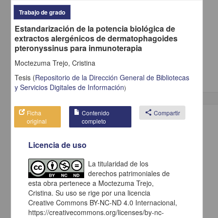
Trabajo de grado
Estandarización de la potencia biológica de
Actividad frontal delta rítmica intermitente como patrón postictal
extractos alergénicos de dermatophagoides
Villarreal Montemayor, Héctor Jorge; Torres Gómez, Armando
pteronyssinus para inmunoterapia
2013
Medicina y Ciencias de la Salud
Moctezuma Trejo, Cristina
Especialidad en Medicina (Neurofisiología
Clínica
)
Tesis
(
Repositorio de la Dirección General de Bibliotecas
y Servicios Digitales de Información
)
Ficha
Contenido
share
Compartir
Trabajo de grado
original
completo
Licencia de uso
La titularidad de los
derechos patrimoniales de
esta obra pertenece a Moctezuma Trejo,
Cristina. Su uso se rige por una licencia
Creative Commons BY-NC-ND 4.0 Internacional,
https://creativecommons.org/licenses/by-nc-