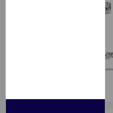
Una propuesta de renovación en el esmalte: esmaltografía y pintura electros
Zepeda Guerrero, Aurora Guadalupe, 1946-
2013
Artes y Humanidades
Programa de Posgrado en Artes y
Diseño