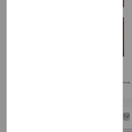
Música mexicana para piano del siglo xix
Sandoval Luna, Dulce Edith
2013
Artes y Humanidades
eléctrica
,; León, Tomás, 1826-1893, compositor. piano, re mayor Marcha patriótica,; León, Tomás,
Trabajo de grado