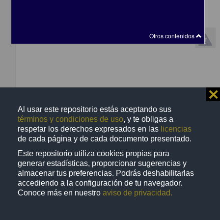
Trabajo de grado
Otros contenidos
⨯
Al usar este repositorio estás aceptando sus
términos y condiciones de uso
, y te obligas a
respetar los derechos expresados en las
licencias
de cada página y de cada documento presentado.
Mobiliario dual para dormitorio infantil
Este repositorio utiliza cookies propias para
Nava Ramírez, Viridiana Abigail
generar estadísticas, proporcionar sugerencias y
2013
almacenar tus preferencias. Podrás deshabilitarlas
Físico Matemáticas y Ciencias de la Tierra
accediendo a la configuración de tu navegador.
Licenciatura en
Diseño
Industrial
Conoce más en nuestro
aviso de privacidad.