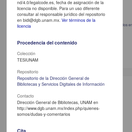
nd/4.0/legalcode.es, fecha de asignación de la
licencia no disponible. Para un uso diferente
consultar al responsable jurídico del repositorio
en bidi@dgb.unam.mx.
Ver términos de la
Eficacia de la inmunoterapia subcutánea en pacientes polisensibilizados 
licencia
pacientes monosensibilizados con rinitis y asma alérgica
Rivero Yeverino, Daniela
2013
Procedencia del contenido
Medicina y Ciencias de la Salud
Especialidad en Medicina (Alergia e Inmunología
Clínica
)
Colección
TESIUNAM
Repositorio
Repositorio de la Dirección General de
Trabajo de grado
Bibliotecas y Servicios Digitales de Información
Contacto
Dirección General de Bibliotecas, UNAM en
http://www.dgb.unam.mx/index.php/quienes-
somos/dudas-y-comentarios
Cita