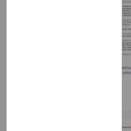
Álbum de familia:de las fotos de la abuela: una propuesta de obra en técnic
de una historia familiar marcada por la migración japonesa a México a princ
Estevez Gómez, Diana Yuriko, 1981-
2013
Artes y Humanidades
Doctorado en Artes y
Diseño
Trabajo de grado