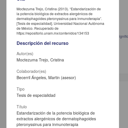
Moctezuma Trejo, Cristina (2013). “Estandarización de
la potencia biológica de extractos alergénicos de
dermatophagoides pteronyssinus para inmunoterapia”.
[Tesis de especialidad]. Universidad Nacional Autónoma
de México. Recuperado de
https://repositorio.unam.mx/contenidos/134153
Psicoanálisis y formación profesional en la FES Iztacala: análisis del signif
Descripción del recurso
Pantoja Palmeros, María Teresa, 1959-
2013
Ciencias Sociales y Económicas,Medicina y Ciencias de la Salud
Autor(es)
Maestría en Psicología (Psicología
Clínica
)
Moctezuma Trejo, Cristina
Colaborador(es)
Becerril Ángeles, Martin (asesor)
Trabajo de grado
Tipo
Tesis de especialidad
Título
Estandarización de la potencia biológica de
extractos alergénicos de dermatophagoides
pteronyssinus para inmunoterapia