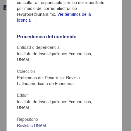
consultar al responsable jurídico del repositorio
Artículo
por medio del correo electrónico
revprode@unam.mx.
Ver términos de la
licencia
Procedencia del contenido
Entidad o dependencia
Instituto de Investigaciones Económicas,
UNAM
Colección
Problemas del Desarrollo. Revista
Latinoamericana de Economía
La globalización del subdesarrollo en el mundo del trabajo
Editor
Negrete, Armando - Instituto de Investigaciones Económicas,
Instituto de Investigaciones Económicas,
UNAM
UNAM
2024-01-11
Ciencias Sociales y Económicas
Repositorio
share
Revistas UNAM