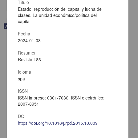
share
Título
Estado, reproducción del capital y lucha de
clases. La unidad económico/política del
capital
Artículo
Fecha
2024-01-08
Resumen
Revista 183
Idioma
spa
ISSN
ISSN impreso: 0301-7036; ISSN electrónico:
2007-8951
DOI
Corporate Concentration and Structural Changes: Food, Beverages
and Tobacco in Mexico
https://doi.org/10.1016/j.rpd.2015.10.009
Vázquez, Raúl - Instituto de Investigaciones Económicas, UNAM
2024-01-11