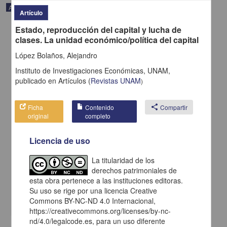
Artículo
Artículo
Estado, reproducción del capital y lucha de
clases. La unidad económico/política del capital
López Bolaños, Alejandro
Instituto de Investigaciones Económicas, UNAM,
publicado en
Artículos
(
Revistas UNAM
)
Ficha
Contenido
share
Compartir
original
completo
Licencia de uso
Crisis civilizatoria y superación del capitalismo
La titularidad de los
Acebey, Franco - Instituto de Investigaciones Económicas, UNAM
derechos patrimoniales de
2024-01-11
esta obra pertenece a las instituciones editoras.
Ciencias Sociales y Económicas
Su uso se rige por una licencia Creative
share
Commons BY-NC-ND 4.0 Internacional,
https://creativecommons.org/licenses/by-nc-
nd/4.0/legalcode.es, para un uso diferente