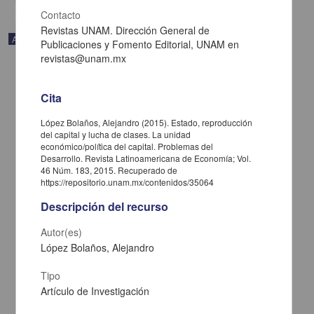
Contacto
Revistas UNAM. Dirección General de
Artículo
Publicaciones y Fomento Editorial, UNAM en
revistas@unam.mx
Cita
López Bolaños, Alejandro (2015). Estado, reproducción
del capital y lucha de clases. La unidad
económico/política del capital. Problemas del
Desarrollo. Revista Latinoamericana de Economía; Vol.
46 Núm. 183, 2015. Recuperado de
https://repositorio.unam.mx/contenidos/35064
Descripción del recurso
Autor(es)
Argentine Development After the Financial Crisis
López Bolaños, Alejandro
Doyran, Mine Aysen - Instituto de Investigaciones Económicas,
UNAM
Tipo
2024-01-11
Artículo de Investigación
Ciencias Sociales y Económicas