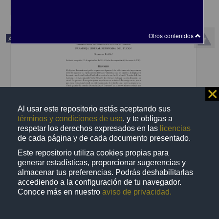
Otros contenidos
Artículo
⨯
Al usar este repositorio estás aceptando sus
términos y condiciones de uso
, y te obligas a
respetar los derechos expresados en las
licencias
de cada página y de cada documento presentado.
Este repositorio utiliza cookies propias para
generar estadísticas, proporcionar sugerencias y
almacenar tus preferencias. Podrás deshabilitarlas
Migration from Mexico to the United States: The Renewed Liberal
accediendo a la configuración de tu navegador.
Paradox of nafta
Conoce más en nuestro
aviso de privacidad.
Roldán, Genoveva - Instituto de Investigaciones Económicas,
UNAM
2024-01-09