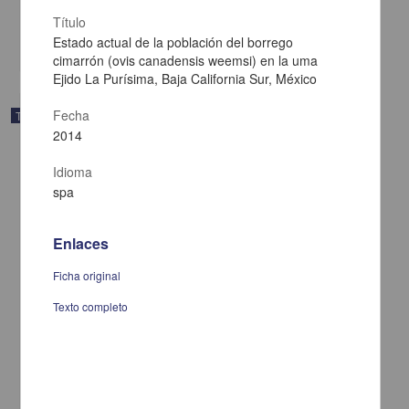
Biología y Química
Título
Estado actual de la población del borrego
share
cimarrón (ovis canadensis weemsi) en la uma
Ejido La Purísima, Baja California Sur, México
Fecha
Trabajo de grado
2014
Idioma
spa
Enlaces
Ficha original
Texto completo
RT-PCR multiplex para la detección simultanea de los virus
cymbidium mosaic virus (cymmv) y odontoglosum ringspot virus