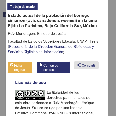
Trabajo de grado
Estado actual de la población del borrego
Trabajo de grado
cimarrón (ovis canadensis weemsi) en la uma
Ejido La Purísima, Baja California Sur, México
Ruiz Mondragón, Enrique de Jesús
Facultad de Estudios Superiores Iztacala, UNAM,
Tesis
(
Repositorio de la Dirección General de Bibliotecas y
Servicios Digitales de Información
)
Ficha
Contenido
share
Compartir
original
completo
Licencia de uso
La construcción del enamoramiento en un varón universitario
La titularidad de los
Vega Prianti, Mariana
derechos patrimoniales de
2014
esta obra pertenece a Ruiz Mondragón, Enrique
Medicina y Ciencias de la Salud
de Jesús. Su uso se rige por una licencia
Creative Commons BY-NC-ND 4.0 Internacional,
share