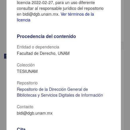
licencia 2022-02-27, para un uso diferente
Mendoza Allende, Alejandro
consultar al responsable jurídico del repositorio
1970
en bidi@dgb.unam.mx.
Ver términos de la
Físico Matemáticas y Ciencias de la Tierra
licencia
La titularidad de los derechos patrimoniales de esta obra pertenece a Mendoza
Allende
,
Alejandro
share
Procedencia del contenido
Entidad o dependencia
Facultad de Derecho, UNAM
Trabajo de grado
Colección
TESIUNAM
Repositorio
Repositorio de la Dirección General de
Bibliotecas y Servicios Digitales de Información
Contacto
bidi@dgb.unam.mx
Cita