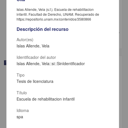
Islas Allende, Vela (s.f.). Escuela de rehabilitacion
Uso del material audiovisual en la ensenanza
infantil. Facultad de Derecho, UNAM. Recuperado de
Allende Lastra, Eduardo; Ugalde López, Rafael
https://repositorio.unam.mx/contenidos/3580866
1973
Ciencias Sociales y Económicas
Descripción del recurso
La titularidad de los derechos patrimoniales de esta obra pertenece a
Allende
Lastra, Eduardo
Autor(es)
share
Islas Allende, Vela
Identificador del autor
Trabajo de grado
Islas Allende, Vela::si::SinIdentificador
Tipo
Tesis de licenciatura
Título
Escuela de rehabilitacion infantil
Idioma
spa