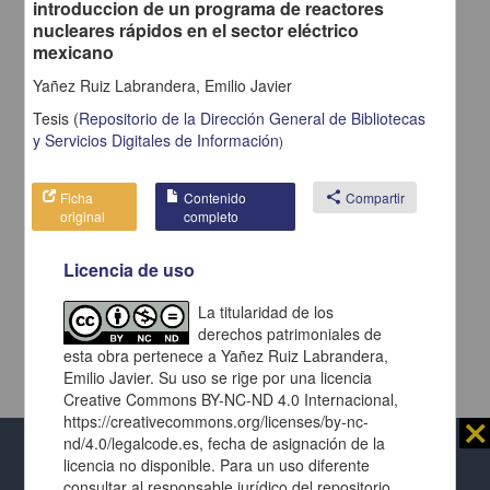
introduccion de un programa de reactores
nucleares rápidos en el sector eléctrico
mexicano
Yañez Ruiz Labrandera, Emilio Javier
Tesis
(
Repositorio de la Dirección General de Bibliotecas
y Servicios Digitales de Información
)
Ficha
Contenido
share
Compartir
original
completo
Licencia de uso
La titularidad de los
derechos patrimoniales de
esta obra pertenece a Yañez Ruiz Labrandera,
Emilio Javier. Su uso se rige por una licencia
Creative Commons BY-NC-ND 4.0 Internacional,
https://creativecommons.org/licenses/by-nc-
⨯
nd/4.0/legalcode.es, fecha de asignación de la
licencia no disponible. Para un uso diferente
Al usar este repositorio estás aceptando sus
consultar al responsable jurídico del repositorio
términos y condiciones de uso
, y te obligas a