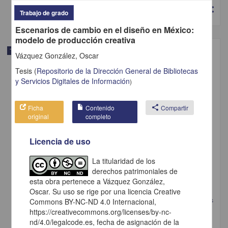
share
Trabajo de grado
Escenarios de cambio en el diseño en México:
modelo de producción creativa
Trabajo de grado
Vázquez González, Oscar
Tesis
(
Repositorio de la Dirección General de Bibliotecas
y Servicios Digitales de Información
)
Ficha
Contenido
share
Compartir
original
completo
Licencia de uso
La titularidad de los
derechos patrimoniales de
esta obra pertenece a Vázquez González,
Oscar. Su uso se rige por una licencia Creative
Alternativas estructurales de encuadernación para proyectos editoriales
Commons BY-NC-ND 4.0 Internacional,
Portillo Venegas, Alicia
https://creativecommons.org/licenses/by-nc-
2024
nd/4.0/legalcode.es, fecha de asignación de la