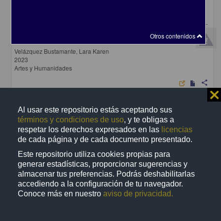
Diseño de material para la difusión de los "Cursos de escritura creativa -
otoño 2022": impartidos por el Centro de Estudios Mexicanos UNAM-
Otros contenidos
España
Velázquez Bustamante, Lara Karen
2023
Artes y Humanidades
share
⨯
Al usar este repositorio estás aceptando sus
términos y condiciones de uso
, y te obligas a
Trabajo de grado
respetar los derechos expresados en las
licencias
de cada página y de cada documento presentado.
Este repositorio utiliza cookies propias para
generar estadísticas, proporcionar sugerencias y
almacenar tus preferencias. Podrás deshabilitarlas
accediendo a la configuración de tu navegador.
Conoce más en nuestro
aviso de privacidad.