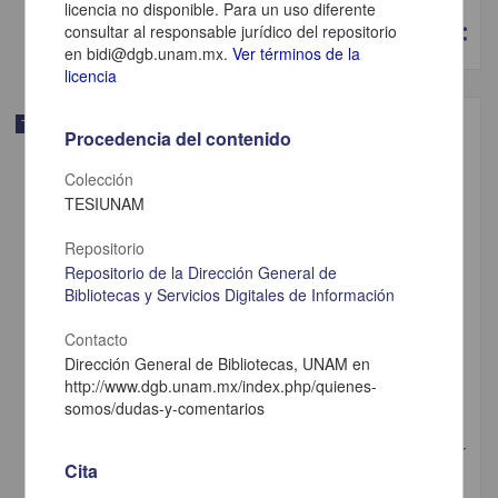
Artes y Humanidades
licencia no disponible. Para un uso diferente
consultar al responsable jurídico del repositorio
share
en bidi@dgb.unam.mx.
Ver términos de la
licencia
Trabajo de grado
Procedencia del contenido
Colección
TESIUNAM
Repositorio
Repositorio de la Dirección General de
Bibliotecas y Servicios Digitales de Información
Contacto
Dirección General de Bibliotecas, UNAM en
http://www.dgb.unam.mx/index.php/quienes-
somos/dudas-y-comentarios
Ejercicios de búsqueda más de cuarenta años después. retratos a partir
Cita
de las fotografías de personas que han sido secuestradas y
desaparecidas durante la dictadura cívico-militar chilena