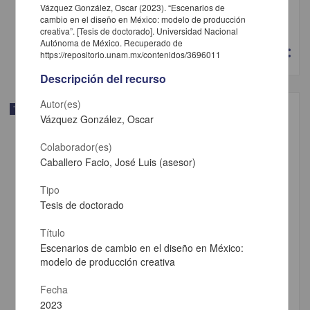
Vázquez González, Oscar (2023). “Escenarios de
Arias Vicuña, Lola Dolores Isabel
cambio en el diseño en México: modelo de producción
2024
creativa”. [Tesis de doctorado]. Universidad Nacional
Artes y Humanidades
Autónoma de México. Recuperado de
share
https://repositorio.unam.mx/contenidos/3696011
Descripción del recurso
Autor(es)
Trabajo de grado
Vázquez González, Oscar
Colaborador(es)
Caballero Facio, José Luis (asesor)
Tipo
Tesis de doctorado
Título
Escenarios de cambio en el diseño en México:
modelo de producción creativa
Fecha
2023