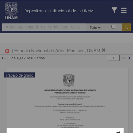
Repositorio Institucional de la UNAM
Todo
|
Escuela Nacional de Artes Plásticas, UNAM
cancel
1 - 50 de
4,417 resultados
/
89
Trabajo de grado