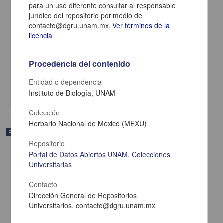
para un uso diferente consultar al responsable
jurídico del repositorio por medio de
contacto@dgru.unam.mx.
Ver términos de la
licencia
Boletín oficial
Procedencia del contenido
1935-12-18
Multidisciplina
Entidad o dependencia
Instituto de Biología, UNAM
share
Colección
Herbario Nacional de México (MEXU)
Publicación
Repositorio
Portal de Datos Abiertos UNAM, Colecciones
Universitarias
Contacto
Dirección General de Repositorios
Universitarios. contacto@dgru.unam.mx