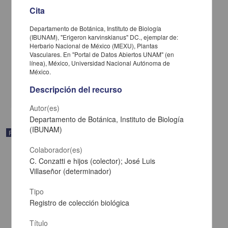
Cita
Departamento de Botánica, Instituto de Biología
(IBUNAM), "Erigeron karvinskianus" DC., ejemplar de:
Herbario Nacional de México (MEXU), Plantas
Vasculares. En "Portal de Datos Abiertos UNAM" (en
Periódico oficial del Estado de Nayarit
línea), México, Universidad Nacional Autónoma de
1935-12-18
México.
Multidisciplina
Descripción del recurso
share
Autor(es)
Departamento de Botánica, Instituto de Biología
(IBUNAM)
Publicación
Colaborador(es)
C. Conzatti e hijos (colector); José Luis
Villaseñor (determinador)
Tipo
Registro de colección biológica
Título