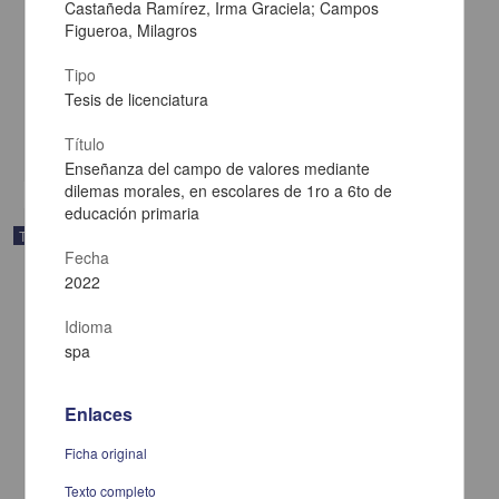
Castañeda Ramírez, Irma Graciela; Campos
Figueroa, Milagros
Análisis funcional y tratamiento de conductas problema en
personas diagnosticadas con parálisis cerebral
Tipo
Rojas Rendón, Reyna Rosa Leonor
2025
Tesis de licenciatura
Ciencias Sociales y Económicas,Medicina y Ciencias de la Salud
Título
share
Enseñanza del campo de valores mediante
dilemas morales, en escolares de 1ro a 6to de
educación primaria
Trabajo de grado
Fecha
2022
Idioma
spa
Enlaces
Ficha original
Texto completo