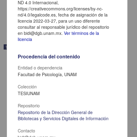
ND 4.0 Internacional,
Otero Toledo, Francisco Samuel
2025
https://creativecommons.org/licenses/by-nc-
Ciencias Sociales y Económicas,Medicina y Ciencias de la Salud
nd/4.0/legalcode.es, fecha de asignación de la
licencia 2022-03-27, para un uso diferente
share
consultar al responsable jurídico del repositorio
en bidi@dgb.unam.mx.
Ver términos de la
licencia
Trabajo de grado
Procedencia del contenido
Entidad o dependencia
Facultad de Psicología, UNAM
Colección
TESIUNAM
Repositorio
Repositorio de la Dirección General de
Bibliotecas y Servicios Digitales de Información
Contacto
El pensamiento subjuntivo en la narrativa de "El Nuevo Cine