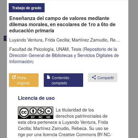
Ciencias Sociales y Económicas,Medicina y Ciencias de la Salud
Trabajo de grado
share
Enseñanza del campo de valores mediante
dilemas morales, en escolares de 1ro a 6to de
educación primaria
Trabajo de grado
Luyando Ventura, Frida Cecilia; Martínez Zamudio, Rebeca
Facultad de Psicología, UNAM,
Tesis
(
Repositorio de la
Dirección General de Bibliotecas y Servicios Digitales de
Información
)
Ficha
Contenido
share
Compartir
original
completo
Licencia de uso
La titularidad de los
derechos patrimoniales de
esta obra pertenece a Luyando Ventura, Frida
Cecilia; Martínez Zamudio, Rebeca. Su uso se
Intervención grupal cognitivo-conductual para mejorar el apoyo
social en tratamiento residencial por consumo de alcohol
rige por una licencia Creative Commons BY-NC-