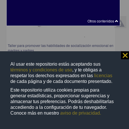
Otros contenidos
Taller para promover las habilidades de socialización emocional en
madres y padres
⨯
Caiceros Sahagún, Andrea Janeth; Luna Pérez, Beatriz Adriana
2025
Al usar este repositorio estás aceptando sus
Ciencias Sociales y Económicas,Medicina y Ciencias de la Salud
términos y condiciones de uso
, y te obligas a
share
respetar los derechos expresados en las
licencias
de cada página y de cada documento presentado.
Este repositorio utiliza cookies propias para
generar estadísticas, proporcionar sugerencias y
Trabajo de grado
almacenar tus preferencias. Podrás deshabilitarlas
accediendo a la configuración de tu navegador.
Conoce más en nuestro
aviso de privacidad.