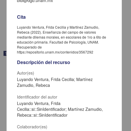
bidi@dgb.unam.mx
Mexicano": una revisión de perspectivas psicosociales y culturales
Hernández Gasca, Ingrid; Mora Hernández César Javier
2025
Cita
Ciencias Sociales y Económicas,Medicina y Ciencias de la Salud
Luyando Ventura, Frida Cecilia y Martínez Zamudio,
share
Rebeca (2022). Enseñanza del campo de valores
mediante dilemas morales, en escolares de 1ro a 6to de
educación primaria. Facultad de Psicología, UNAM.
Recuperado de
https://repositorio.unam.mx/contenidos/3567292
Trabajo de grado
Descripción del recurso
Autor(es)
Luyando Ventura, Frida Cecilia; Martínez
Zamudio, Rebeca
Identificador del autor
Luyando Ventura, Frida
Cecilia::si::SinIdentificador; Martínez Zamudio,
Rebeca::si::SinIdentificador
Colaborador(es)